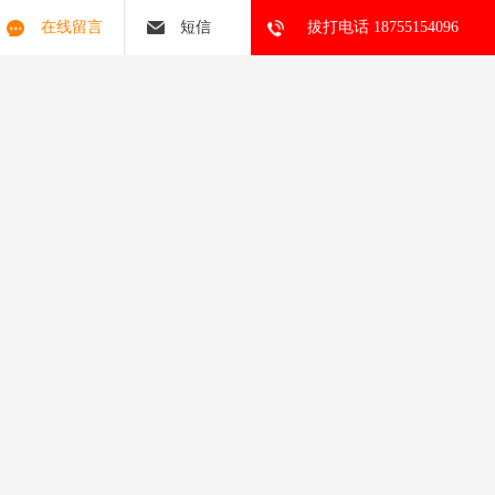
螺旋快速门是一种的工业自动门，主要特点十分突出。它的升降速
在线留言
短信
拔打电话 18755154096
度快，开关速度可达每秒0.8米以上，远快于普通快速门，能大缩短
通行等待时间，提升厂区、仓库等场所的通行效率，还能减少室内
外空气交换，起到良好的保温防尘效果。
它采用螺旋轨道提升结构，门体运行时卷绕在螺旋机构中，避免了
传统快速门布帘堆积的磨损问题，使用寿命更长，运行也更稳定。
门体通常采用高强度铝合金型材搭配保温面板，强度高抗风性好，
适合大面积门洞和室外环境使用，即使大风天气也能稳定运行。
此外，螺旋快速门的密封性能，四周一般配有密封胶条，能有效阻
挡灰尘、蚊虫和异味进入，保持室内环境洁净，常应用于食品加
工、电子制造、物流仓库等对环境要求较高的场所，还支持红外感
应、感应等多种开启方式，使用便捷安全，遇到障碍物会自动反
弹，避免碰撞事故。