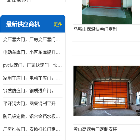
变压器钢门
非标门
最新供应商机
更多
钢大门
马鞍山保温快卷门定制
变压器大门，厂房变压器门，配电所钢大门，变压器室钢大门
抗爆门
电动车库门，小区车库提升门，安徽提升门厂家，工业滑升门
快速门
pvc快速门，厂家快速门，快速卷帘门，感应快速门
提升门
家用车库门，电动车库门，车库滑升门，车库门安装
钢质防盗门，钢质进户门，钢质非标门厂家
平开钢大门，图集钢制平开门，厂房平开大门
防汛板定做，铝合金挡水板门，地库挡水板
厂房推拉门，安徽推拉门定做，夹芯板平移大门
黄山高速卷门定制安装