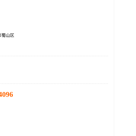
市蜀山区
4096