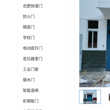
合肥快速门
防火门
隔音门
学校门
电动提升门
变压器室门
工业门窗
钢木门
智能道闸
彩钢板门