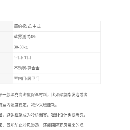
简约/欧式/中式
盐雾测试48h
30-50kg
平口/ T口
不锈钢/锌合金
室内门/厨卫门
部一般填充高密度保温材料，比如聚氨酯发泡或者
持室内温度稳定，减少采暖能耗。
径，避免框架成为冷桥漏寒。密封设计也很考究，
密，既能防止冷风渗透，还能阻隔寒风带来的噪