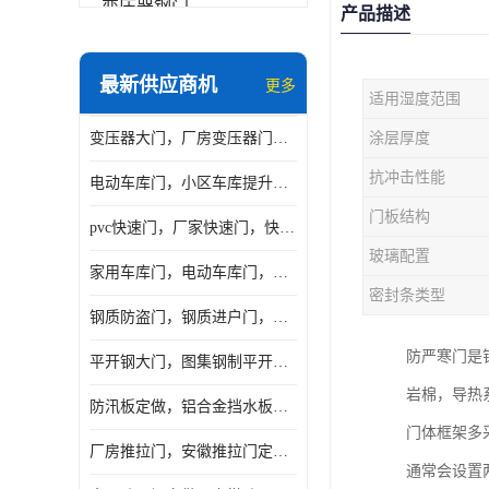
变压器钢门
产品描述
非标门
最新供应商机
更多
适用湿度范围
钢大门
变压器大门，厂房变压器门，配电所钢大门，变压器室钢大门
涂层厚度
抗爆门
抗冲击性能
电动车库门，小区车库提升门，安徽提升门厂家，工业滑升门
快速门
门板结构
pvc快速门，厂家快速门，快速卷帘门，感应快速门
提升门
玻璃配置
家用车库门，电动车库门，车库滑升门，车库门安装
密封条类型
钢质防盗门，钢质进户门，钢质非标门厂家
防严寒门是
平开钢大门，图集钢制平开门，厂房平开大门
岩棉，导热
防汛板定做，铝合金挡水板门，地库挡水板
门体框架多
厂房推拉门，安徽推拉门定做，夹芯板平移大门
通常会设置