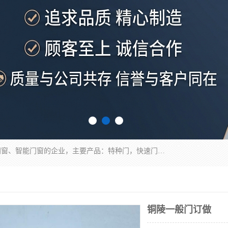
安徽奇道智能门业有限公司是一家专业生产各种门窗、智能门窗的企业，主要产品：特种门，快速门，医用门，提升门，钢木门，智能道闸，钢大门，平移门，卷帘门，保温门，钢制自由门，防火门等，欢迎前来咨询采购。
铜陵一般门订做