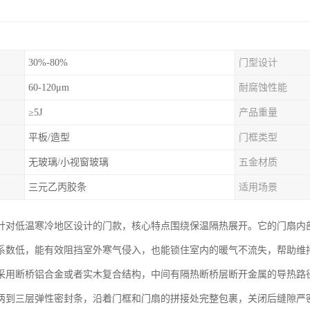
30%-80%
门型设计
60-120μm
耐腐蚀性能
≥5J
产品重量
平板/造型
门框类型
无玻璃/小视窗玻璃
五金材质
三元乙丙胶条
适用场景
针对低温寒冷地区设计的门款，核心特点围绕保温隔热展开。它的门扇内
系数低，能有效阻挡室外寒气侵入，也能锁住室内的暖气不流失，帮助维
采用断桥铝合金或者实木复合结构，中间有隔热断桥层断开金属的导热路
两到三层弹性密封条，沿着门框和门扇的拼接处完整包裹，关闭后缝隙严