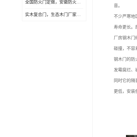
全国防火门定做，安徽防火门批发，防火门价格
音。
实木复合门，生态木门厂家，免漆门定做，安徽木门厂家直销
不少严寒地
寿命更长。
厂房钢木门
碰撞，不容
钢木门的防
发霉腐烂、
同时它的隔
更低，安装