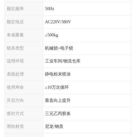
额定频率
50Hz
额定电压
AC220V/380V
单扇重量
≤500kg
锁具类型
机械锁+电子锁
适用环境
工业车间/物流仓库
表面处理
静电粉末喷涂
使用寿命
≥10万次循环
开启方向
垂直向上提升
密封方式
三元乙丙胶条
滑轮材质
尼龙/钢质