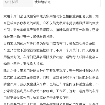
轨道材质
镀锌钢轨道
家用车库门是现代住宅中兼具实用性与安全性的重要配套设施，如
今已成为多数家庭的标配。它不仅能为私家车提供遮风挡雨的停放
空间，避免车辆露天遭受日晒雨淋、落叶鸟粪甚至意外剐蹭，还能
保护车内物品安全，降低被盗风险。
目前常见的家用车库门多为翻板门或卷帘门，搭配自动开合系统，
车主只需按下遥控器就能轻松操作，不用下车开关门，雨天夜晚使
用格外方便。车库门还具备遇阻反弹功能，碰到行人或障碍物会自
动停止回升，避免伤人损车。
除此之外，车库门还能提升住宅整体美观度，贴合房屋外观风格的
款式能让家居立面更协调。同时，密封良好的车库门还能起到保温
防尘作用，减少灰尘进入车库，也能让车库空间保持适宜温度，不
少家庭还会利用车库改造出储物间、工作区，这时一扇好用的车库
门就更能发挥作用，给家庭使用带来更多便利。
电动提升门是工业厂房、物流仓储等场所常用的门体设施，具备诸