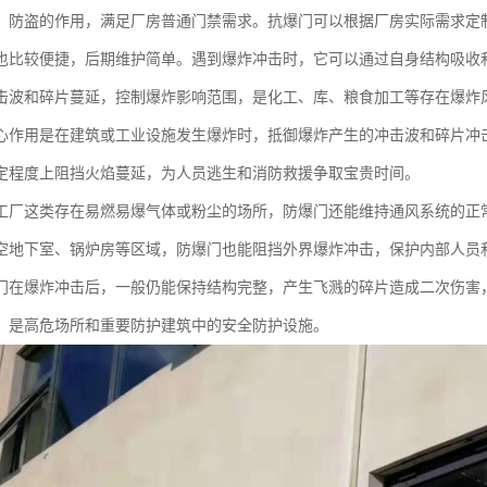
、防盗的作用，满足厂房普通门禁需求。抗爆门可以根据厂房实际需求定
也比较便捷，后期维护简单。遇到爆炸冲击时，它可以通过自身结构吸收
击波和碎片蔓延，控制爆炸影响范围，是化工、库、粮食加工等存在爆炸
心作用是在建筑或工业设施发生爆炸时，抵御爆炸产生的冲击波和碎片冲
定程度上阻挡火焰蔓延，为人员逃生和消防救援争取宝贵时间。
工厂这类存在易燃易爆气体或粉尘的场所，防爆门还能维持通风系统的正
空地下室、锅炉房等区域，防爆门也能阻挡外界爆炸冲击，保护内部人员
门在爆炸冲击后，一般仍能保持结构完整，产生飞溅的碎片造成二次伤害
，是高危场所和重要防护建筑中的安全防护设施。