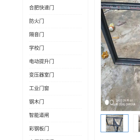
合肥快速门
防火门
隔音门
学校门
电动提升门
变压器室门
工业门窗
钢木门
智能道闸
彩钢板门