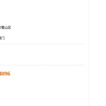
市蜀山区
爆门
4096