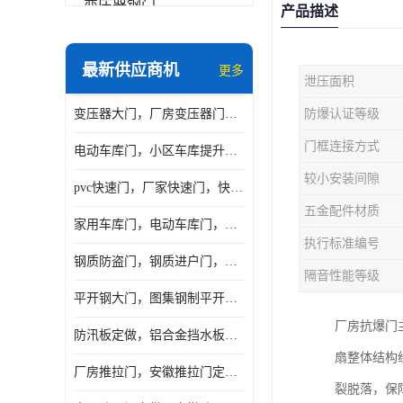
变压器钢门
产品描述
非标门
最新供应商机
更多
泄压面积
钢大门
变压器大门，厂房变压器门，配电所钢大门，变压器室钢大门
防爆认证等级
抗爆门
门框连接方式
电动车库门，小区车库提升门，安徽提升门厂家，工业滑升门
快速门
较小安装间隙
pvc快速门，厂家快速门，快速卷帘门，感应快速门
提升门
五金配件材质
家用车库门，电动车库门，车库滑升门，车库门安装
执行标准编号
钢质防盗门，钢质进户门，钢质非标门厂家
隔音性能等级
平开钢大门，图集钢制平开门，厂房平开大门
厂房抗爆门
防汛板定做，铝合金挡水板门，地库挡水板
扇整体结构
厂房推拉门，安徽推拉门定做，夹芯板平移大门
裂脱落，保