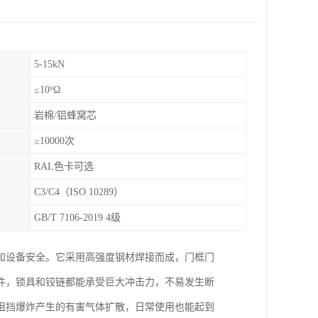
5-15kN
≤10⁹Ω
岩棉/铝蜂窝芯
≥10000次
RAL色卡可选
C3/C4（ISO 10289）
GB/T 7106-2019 4级
和设备安全。它采用高强度钢材焊接而成，门框门
件，锁具和铰链都能承受巨大冲击力，不易发生断
阻挡爆炸产生的有害气体扩散，日常使用也能起到