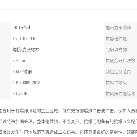
≥0.1㎡/㎡
撞击力承受值
Ex d ⅡC T6
抗静电性能
焊接/膨胀螺栓
门扇填充物
3-5mm
抗疲劳开启次数
304不锈钢
颜色定制范围
GB 50089-2018
抗腐蚀等级
30-45dB
抗风压性能等级
主要用于有爆炸风险的工业区域，能有效抵御爆炸冲击波冲击，保护人员
经过特殊加固处理，整体刚性强，不易变形。抗爆门配备有的抗爆五金配
障爆炸发生时门体脱落飞溅造成二次伤害。它还具备良好的密封性，既能