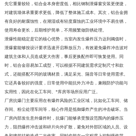
先它重量较轻，铝合金本身密度低，相比钢制泄爆窗安装更便捷，
对建筑墙体承重要求更低，降低了整体施工成本。其次，铝合金拥
有良好的耐腐蚀性，在潮湿或有轻度腐蚀的工业环境中不易生锈，
使用寿命更长，后期维护简单，不用频繁做防锈处理。
泄爆性能稳定是它的核心优势，当室内发生爆炸压力达到阈值时，
泄爆窗能够按设计要求迅速开启释放压力，有效避免爆炸冲击波对
建筑主体和人员造成更大伤害，事后更换配件即可恢复使用。同
时，铝合金容易加工成型，可以根据不同建筑需求定制尺寸和款
式，还能搭配不同的玻璃材质，满足采光、隔音等日常使用需求。
它还具备较好的强度，日常使用中能抗外力冲击，兼顾防护功能与
实用性，因此在化工车间、*库房等场所应用广泛。
厂房抗爆门主要应用在有爆炸风险的工业区域，比如化工车间、储
存间、粉尘处理车间等，核心作用是抵御爆炸产生的冲击破坏。当
厂房内部发生意外爆炸时，抗爆门能够承受预设范围内的爆炸压
力，阻挡爆炸冲击波和碎片向外扩散，避免对外部区域的人员、设
备和建筑结构造成二次伤害，同时也能在一定程度上控制爆炸范