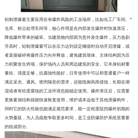
铝制泄爆窗主要应用在有爆炸风险的工业场所，比如化工厂车间、*
仓库、粉尘处理车间等，核心作用是在内部发生爆炸时快速泄压，
降低爆炸带来的破坏。当建筑物内部因为意外发生爆炸，压力急剧
升高时，铝制泄爆窗可以在压力达到设定阈值时自动开启泄爆，或
者直接破碎将爆炸压力向外释放，避免建筑墙体、主体结构因为压
力积聚发生坍塌，保护场内人员和周边建筑的安全。它本身铝材重
量轻、强度足够，抗腐蚀性能好，日常使用中可以和普通窗户一样
满足采光、通风、密闭隔音的需求，还能抵御风雨侵蚀，长期在潮
湿或者有轻度腐蚀的工业环境也能稳定使用。爆炸泄压后，仅需要
更换窗扇结构就能快速恢复使用，维护成本远低于其他泄爆构件，
同时它的防火性能也能满足规范要求，能一定程度阻挡爆炸初期的
火势蔓延，为人员疏散争取更多时间，是工业防爆防护系统里重要
的组成部分。