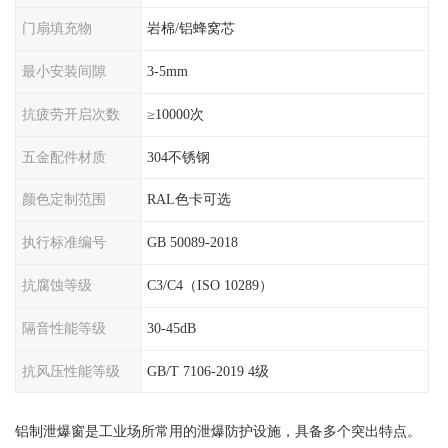
门扇填充物
岩棉/铝蜂窝芯
最小安装间隙
3-5mm
抗疲劳开启次数
≥10000次
五金配件材质
304不锈钢
颜色定制范围
RAL色卡可选
执行标准编号
GB 50089-2018
抗腐蚀等级
C3/C4（ISO 10289）
隔音性能等级
30-45dB
抗风压性能等级
GB/T 7106-2019 4级
铝制泄爆窗是工业场所常用的泄爆防护设施，具备多个突出特点。