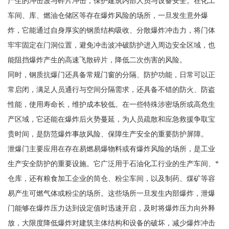
产生的冲击波与碎片冲击，保护建筑内部人员与设备安全。在化工
车间、库、燃油仓储区等存在爆炸风险的场所，一旦发生意外爆
炸，它能通过自身厚实的钢质结构吸收、分散爆炸冲击力，将门体
牢牢固定在门洞位置，避免冲击波冲破防护进入周边安全区域，也
能阻挡爆炸产生的高速飞散碎片，降低二次伤害的风险。
同时，钢质抗爆门还具备常规门窗的分隔、防护功能，日常可以正
常启闭，满足人员通行与空间分隔需求，还具备不错的防火、防盗
性能，使用寿命长，维护成本较低。在一些特殊涉密场所或高危生
产区域，它还能在爆炸后火势蔓延，为人员疏散和应急救援争取宝
贵时间，是防范爆炸事故风险、保障生产安全的重要防护屏障。
泄爆门主要应用在存在易燃易爆物料或有爆炸风险的场所，是工业
生产安全防护的重要设施。它广泛用于石油化工行业的生产车间、*
仓库，还有粮食加工企业的筒仓、粉尘车间，以及制药、煤矿等容
易产生可燃气体或粉尘的场所。这些场所一旦发生内部爆炸，泄爆
门能够在爆炸压力达到设定值时迅速开启，及时将爆炸压力向外释
放，大限度降低爆炸对建筑主体结构和设备的破坏，减少爆炸冲击