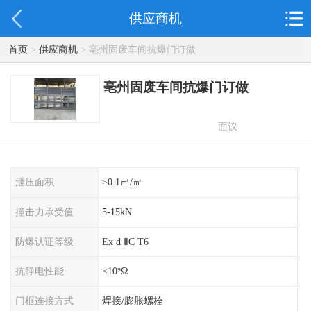
供应商机
首页
>
供应商机
> 亳州固废车间抗爆门订做
亳州固废车间抗爆门订做
面议
泄压面积
≥0.1㎡/㎡
撞击力承受值
5-15kN
防爆认证等级
Ex d ⅡC T6
抗静电性能
≤10⁹Ω
门框连接方式
焊接/膨胀螺栓