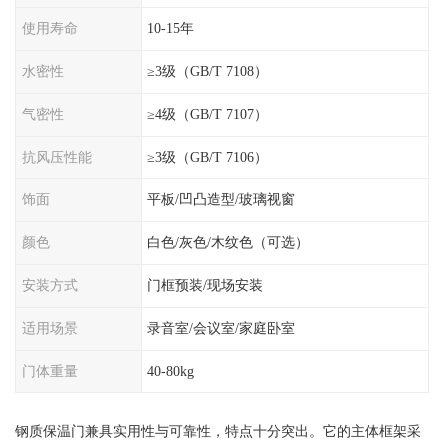
使用寿命
10-15年
水密性
≥3级（GB/T 7108）
气密性
≥4级（GB/T 7107）
抗风压性能
≥3级（GB/T 7106）
饰面
平板/凹凸造型/玻璃视窗
颜色
白色/灰色/木纹色（可选）
安装方式
门框预装/现场安装
适用场景
录音室/会议室/家庭卧室
门体重量
40-80kg
钢质保温门兼具实用性与可靠性，特点十分突出。它的主体框架采