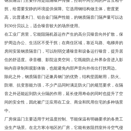
钢质隔音门主要作用是阻隔噪声传播，控制不同空间的声音互相干
扰，给需要安静的环境提供保障。它选用钢结构做主体，密度更
高，比普通木门、铝合金门隔声性能，的钢质隔音门隔声量可以达
到30分贝以上，适合噪音较大的场所使用。
在工业厂房里，它能阻隔机器运作产生的高分贝噪音向外扩散，保
护周边办公、生活区不受干扰；在商住区域，靠近马路、电梯井的
房间安装钢质隔音门，可以削弱交通噪音和设备运行噪音，提升居
住的舒适度。录音棚、影院这类空间，它既能防止外界杂音进入影
响内容录制和观影体验，也能避免内部声音向外传出打扰周边。
除此之外，钢质隔音门还兼具钢门的优势，结构坚固耐用，防火、
防潮、抗变形能力强，不少产品同时满足防火门的规范要求，在隔
音之外还能起到防火分隔的作用，延长使用寿命的同时也提升了空
间的安全性，因此被广泛应用在工业、商业和民用住宅的多种场景
中。
厂房保温门主要适用于对温度控制、节能保温有明确要求的各类工
业生产场景。在北方寒冷地区的厂房，它能有效阻挡室外冷空气侵