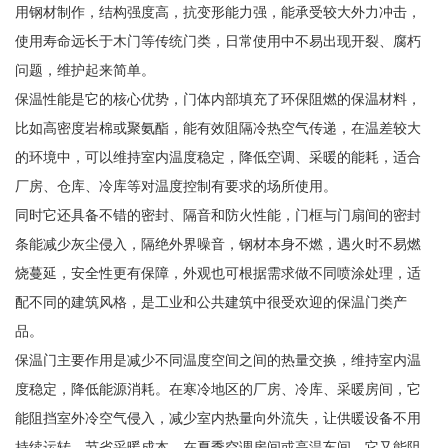
用钢材制作，结构强度高，抗变形能力强，能承受较大外力冲击，
使用寿命远长于木门等传统门类，日常使用中不易出现开裂、腐朽
问题，维护起来简单。
保温性能是它的核心优势，门体内部填充了环保阻燃的保温材料，
比如高密度岩棉或聚氨酯，能有效阻隔冷热空气传递，在温差较大
的环境中，可以维持室内温度稳定，降低空调、采暖的能耗，适合
厂房、仓库、冷库等对温度控制有要求的场所使用。
同时它还具备不错的密封、隔音和防火性能，门框与门扇间的密封
条能减少灰尘侵入，隔绝外界噪音，钢材本身不燃，遇火时不易燃
烧蔓延，安全性更有保障，外观也可根据需求做不同喷涂处理，适
配不同的建筑风格，是工业和公共建筑中很受欢迎的保温门类产
品。
保温门主要作用是减少不同温度空间之间的热量交换，维持室内温
度稳定，降低能源消耗。在寒冷地区的厂房、冷库、采暖房间，它
能阻挡室外冷空气侵入，减少室内热量向外流失，让供暖设备不用
持续运转，节省采暖成本。在夏季空调房间或高温车间，它又能阻