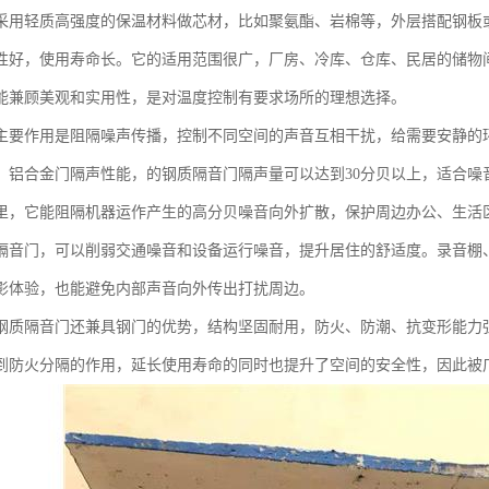
采用轻质高强度的保温材料做芯材，比如聚氨酯、岩棉等，外层搭配钢板
性好，使用寿命长。它的适用范围很广，厂房、冷库、仓库、民居的储物
能兼顾美观和实用性，是对温度控制有要求场所的理想选择。
主要作用是阻隔噪声传播，控制不同空间的声音互相干扰，给需要安静的
、铝合金门隔声性能，的钢质隔音门隔声量可以达到30分贝以上，适合噪
里，它能阻隔机器运作产生的高分贝噪音向外扩散，保护周边办公、生活
隔音门，可以削弱交通噪音和设备运行噪音，提升居住的舒适度。录音棚
影体验，也能避免内部声音向外传出打扰周边。
钢质隔音门还兼具钢门的优势，结构坚固耐用，防火、防潮、抗变形能力
到防火分隔的作用，延长使用寿命的同时也提升了空间的安全性，因此被