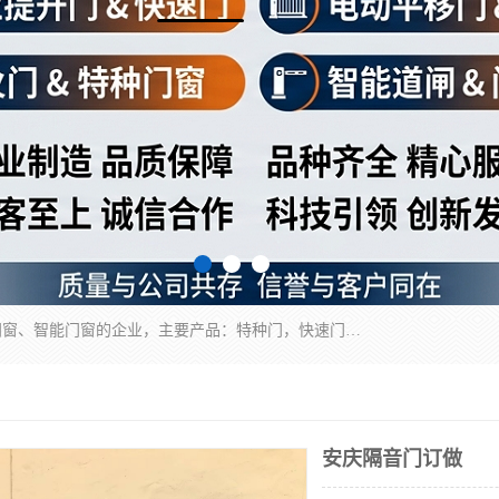
安徽奇道智能门业有限公司是一家专业生产各种门窗、智能门窗的企业，主要产品：特种门，快速门，医用门，提升门，钢木门，智能道闸，钢大门，平移门，卷帘门，保温门，钢制自由门，防火门等，欢迎前来咨询采购。
安庆隔音门订做