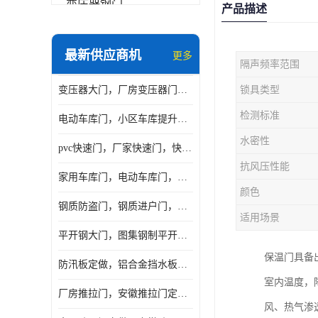
变压器钢门
产品描述
非标门
最新供应商机
更多
隔声频率范围
钢大门
变压器大门，厂房变压器门，配电所钢大门，变压器室钢大门
锁具类型
抗爆门
检测标准
电动车库门，小区车库提升门，安徽提升门厂家，工业滑升门
快速门
水密性
pvc快速门，厂家快速门，快速卷帘门，感应快速门
提升门
抗风压性能
家用车库门，电动车库门，车库滑升门，车库门安装
颜色
钢质防盗门，钢质进户门，钢质非标门厂家
适用场景
平开钢大门，图集钢制平开门，厂房平开大门
保温门具备
防汛板定做，铝合金挡水板门，地库挡水板
室内温度，
厂房推拉门，安徽推拉门定做，夹芯板平移大门
风、热气渗