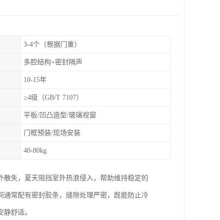
3-4个（根据门重）
多腔结构+密封隔声
10-15年
≥4级（GB/T 7107）
平板/凹凸造型/玻璃视窗
门框预装/现场安装
40-80kg
外散失，夏天阻挡室外热浪侵入，帮助维持稳定的
间通常配有密封胶条，缝隙处理严密，既能防止冷
安静舒适。