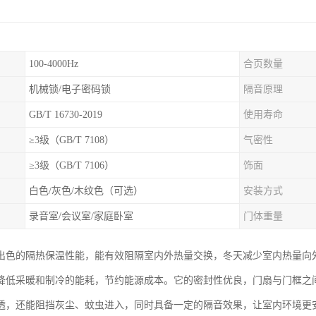
100-4000Hz
合页数量
机械锁/电子密码锁
隔音原理
GB/T 16730-2019
使用寿命
≥3级（GB/T 7108）
气密性
≥3级（GB/T 7106）
饰面
白色/灰色/木纹色（可选）
安装方式
录音室/会议室/家庭卧室
门体重量
出色的隔热保温性能，能有效阻隔室内外热量交换，冬天减少室内热量向
降低采暖和制冷的能耗，节约能源成本。它的密封性优良，门扇与门框之
透，还能阻挡灰尘、蚊虫进入，同时具备一定的隔音效果，让室内环境更