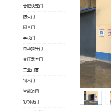
合肥快速门
防火门
隔音门
学校门
电动提升门
变压器室门
工业门窗
钢木门
智能道闸
彩钢板门