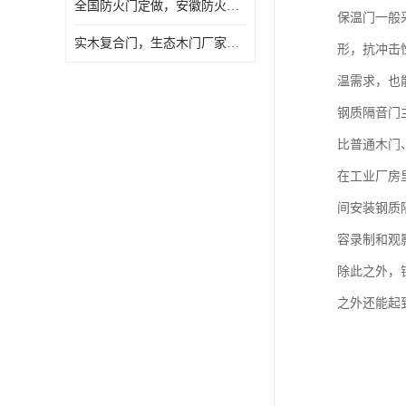
全国防火门定做，安徽防火门批发，防火门价格
保温门一般
实木复合门，生态木门厂家，免漆门定做，安徽木门厂家直销
形，抗冲击
温需求，也
钢质隔音门
比普通木门
在工业厂房
间安装钢质
容录制和观
除此之外，
之外还能起