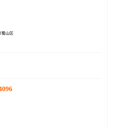
市蜀山区
4096