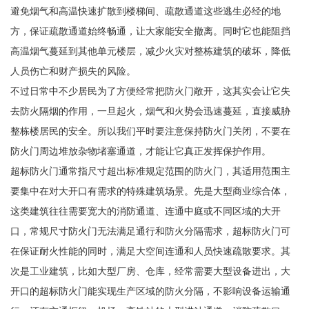
避免烟气和高温快速扩散到楼梯间、疏散通道这些逃生必经的地
方，保证疏散通道始终畅通，让大家能安全撤离。同时它也能阻挡
高温烟气蔓延到其他单元楼层，减少火灾对整栋建筑的破坏，降低
人员伤亡和财产损失的风险。
不过日常中不少居民为了方便经常把防火门敞开，这其实会让它失
去防火隔烟的作用，一旦起火，烟气和火势会迅速蔓延，直接威胁
整栋楼居民的安全。所以我们平时要注意保持防火门关闭，不要在
防火门周边堆放杂物堵塞通道，才能让它真正发挥保护作用。
超标防火门通常指尺寸超出标准规定范围的防火门，其适用范围主
要集中在对大开口有需求的特殊建筑场景。先是大型商业综合体，
这类建筑往往需要宽大的消防通道、连通中庭或不同区域的大开
口，常规尺寸防火门无法满足通行和防火分隔需求，超标防火门可
在保证耐火性能的同时，满足大空间连通和人员快速疏散要求。其
次是工业建筑，比如大型厂房、仓库，经常需要大型设备进出，大
开口的超标防火门能实现生产区域的防火分隔，不影响设备运输通