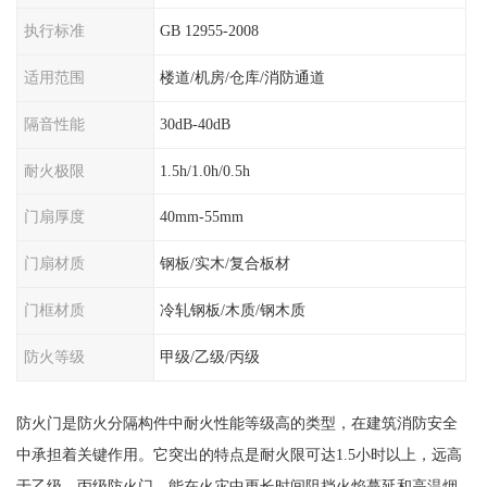
执行标准
GB 12955-2008
适用范围
楼道/机房/仓库/消防通道
隔音性能
30dB-40dB
耐火极限
1.5h/1.0h/0.5h
门扇厚度
40mm-55mm
门扇材质
钢板/实木/复合板材
门框材质
冷轧钢板/木质/钢木质
防火等级
甲级/乙级/丙级
防火门是防火分隔构件中耐火性能等级高的类型，在建筑消防安全
中承担着关键作用。它突出的特点是耐火限可达1.5小时以上，远高
于乙级、丙级防火门，能在火灾中更长时间阻挡火焰蔓延和高温烟