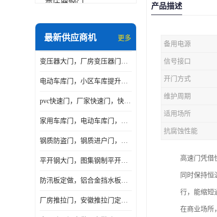
变压器钢门
产品描述
非标门
最新供应商机
更多
备用电源
钢大门
变压器大门，厂房变压器门，配电所钢大门，变压器室钢大门
信号接口
抗爆门
开门方式
电动车库门，小区车库提升门，安徽提升门厂家，工业滑升门
快速门
维护周期
pvc快速门，厂家快速门，快速卷帘门，感应快速门
提升门
适用场所
家用车库门，电动车库门，车库滑升门，车库门安装
抗腐蚀性能
钢质防盗门，钢质进户门，钢质非标门厂家
高速门凭借
平开钢大门，图集钢制平开门，厂房平开大门
同时保持恒
防汛板定做，铝合金挡水板门，地库挡水板
行，能缩短
厂房推拉门，安徽推拉门定做，夹芯板平移大门
在商业场所