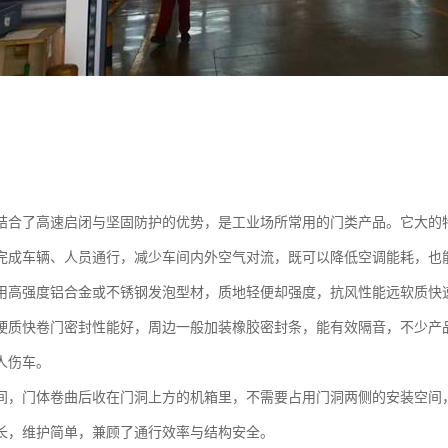
结合了高速启闭与坚固防护的优势，是工业场所常用的门类产品。它大的特点
完成车辆、人员通行，减少车间内外空气对流，既可以降低空调能耗，也
用高强度铝合金或不锈钢发泡型材，质地轻便却强度，抗风性能远软质快
硬质快卷门密封性能好，周边一般加装橡胶密封条，能有效隔音，不少产
人伤车。
间，门体卷曲后收在门洞上方的机箱里，不需要占用门洞两侧的安装空间
长，维护简单，兼顾了通行效率与结构安全。