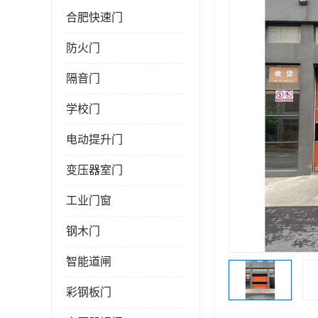
合肥快速门
防火门
隔音门
学校门
电动提升门
变压器室门
工业门窗
钢木门
智能道闸
彩钢板门