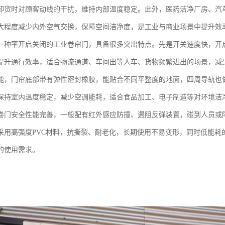
卸货时对顾客动线的干扰，维持内部温度稳定。此外，医药洁净厂房、汽
大程度减少内外空气交换，保障空间洁净度，是工业与商业场景中提升效
一种率开启关闭的工业卷帘门，具备很多突出特点。先是开关速度快，开启速
提升通行效率，适合物流通道、车间出等人车、货物频繁进出的场景，减
能，门帘底部带有弹性密封橡胶，能贴合不同平整度的地面，四周导轨也
保持室内温度稳定，减少空调能耗，适合食品加工、电子制造等对环境洁
卷门安全性能完善，一般配有红外感应防撞、遇阻反弹装置，碰到人员或
采用高强度PVC材料，抗撕裂、耐老化，长期使用不易变形，同时低能耗
的使用需求。