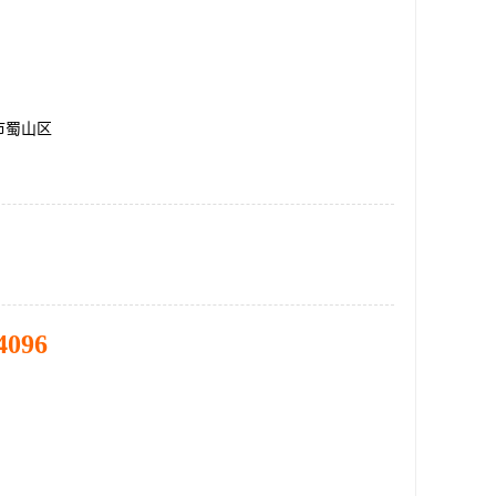
市蜀山区
4096