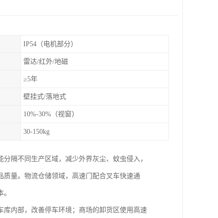
IP54（电机部分）
雷达/红外/地磁
≥5年
壁挂式/落地式
10%-30%（视窗）
30-150kg
能分隔不同生产区域，减少外界灰尘、蚊虫侵入，
品质量。物流仓储领域，高速门配合叉车快速通
本。
车库内部，改善停车环境；商场的卸货区使用高速