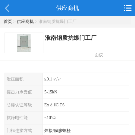
供应商机
首页
>
供应商机
> 淮南钢质抗爆门工厂
淮南钢质抗爆门工厂
面议
泄压面积
≥0.1㎡/㎡
撞击力承受值
5-15kN
防爆认证等级
Ex d ⅡC T6
抗静电性能
≤10⁹Ω
门框连接方式
焊接/膨胀螺栓