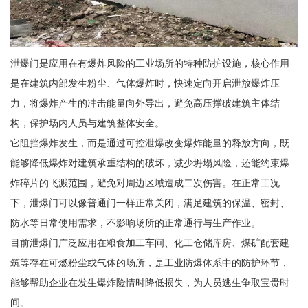
泄爆门是应用在有爆炸风险的工业场所的特种防护设施，核心作用
是在建筑内部发生粉尘、气体爆炸时，快速定向开启泄放爆炸压
力，将爆炸产生的冲击能量向外导出，避免高压撑破建筑主体结
构，保护场内人员与建筑整体安全。
它阻挡爆炸发生，而是通过可控泄爆改变爆炸能量的释放方向，既
能够降低爆炸对建筑承重结构的破坏，减少坍塌风险，还能约束爆
炸碎片的飞溅范围，避免对周边区域造成二次伤害。在正常工况
下，泄爆门可以像普通门一样正常关闭，满足建筑的保温、密封、
防水等日常使用需求，不影响场所的正常通行与生产作业。
目前泄爆门广泛应用在粮食加工车间、化工仓储库房、煤矿配套建
筑等存在可燃粉尘或气体的场所，是工业防爆体系中的防护环节，
能够帮助企业在发生爆炸险情时降低损失，为人员逃生争取宝贵时
间。