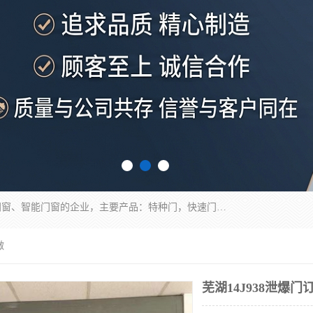
安徽奇道智能门业有限公司是一家专业生产各种门窗、智能门窗的企业，主要产品：特种门，快速门，医用门，提升门，钢木门，智能道闸，钢大门，平移门，卷帘门，保温门，钢制自由门，防火门等，欢迎前来咨询采购。
做
芜湖14J938泄爆门