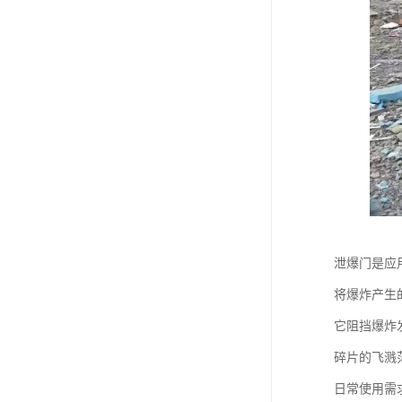
泄爆门是应
将爆炸产生
它阻挡爆炸
碎片的飞溅
日常使用需