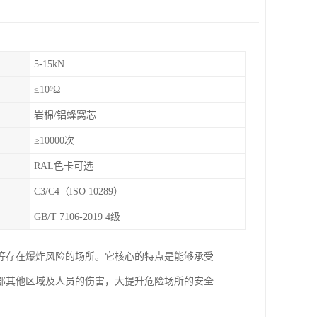
5-15kN
≤10⁹Ω
岩棉/铝蜂窝芯
≥10000次
RAL色卡可选
C3/C4（ISO 10289）
GB/T 7106-2019 4级
等存在爆炸风险的场所。它核心的特点是能够承受
部其他区域及人员的伤害，大提升危险场所的安全