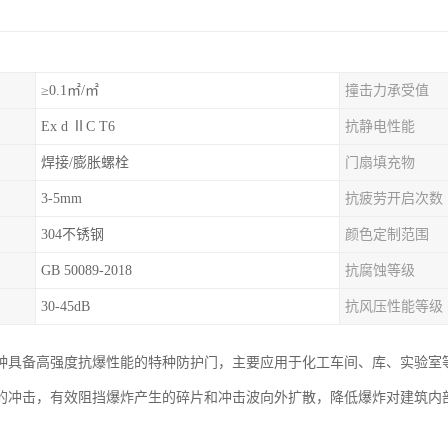
≥0.1㎡/㎡
撞击力承受值
Ex d ⅡC T6
抗静电性能
焊接/膨胀螺栓
门扇填充物
3-5mm
抗疲劳开启次数
304不锈钢
颜色定制范围
GB 50089-2018
抗腐蚀等级
30-45dB
抗风压性能等级
种具备高强度抗爆性能的特种防护门，主要应用于化工车间、库、实验室
的冲击，有效阻挡爆炸产生的碎片和冲击波向外扩散，降低爆炸对建筑内