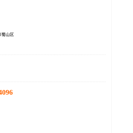
市蜀山区
4096