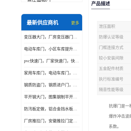
变压器钢门
产品描述
非标门
最新供应商机
更多
泄压面积
钢大门
变压器大门，厂房变压器门，配电所钢大门，变压器室钢大门
防爆认证等级
抗爆门
门框连接方式
电动车库门，小区车库提升门，安徽提升门厂家，工业滑升门
快速门
较小安装间隙
pvc快速门，厂家快速门，快速卷帘门，感应快速门
提升门
五金配件材质
家用车库门，电动车库门，车库滑升门，车库门安装
执行标准编号
钢质防盗门，钢质进户门，钢质非标门厂家
隔音性能等级
平开钢大门，图集钢制平开门，厂房平开大门
抗爆门是一
防汛板定做，铝合金挡水板门，地库挡水板
爆炸冲击波
厂房推拉门，安徽推拉门定做，夹芯板平移大门
系数。