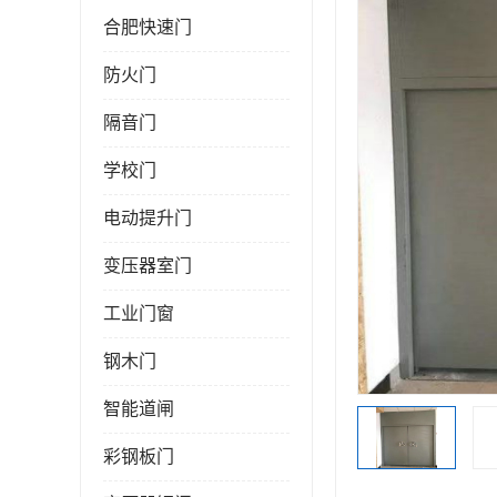
合肥快速门
防火门
隔音门
学校门
电动提升门
变压器室门
工业门窗
钢木门
智能道闸
彩钢板门