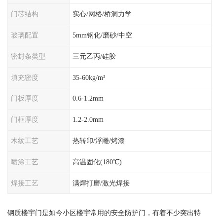
门芯结构
实心/网格/桥洞力学
玻璃配置
5mm钢化/磨砂/中空
密封条类型
三元乙丙/硅胶
填充密度
35-60kg/m³
门板厚度
0.6-1.2mm
门框厚度
1.2-2.0mm
木纹工艺
热转印/浮雕/烤漆
喷涂工艺
高温固化(180℃)
焊接工艺
满焊打磨/激光焊接
钢质楼宇门是如今小区楼宇常用的安全防护门，有着不少突出特