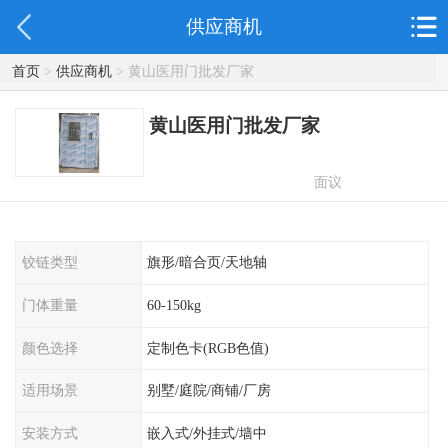
供应商机
首页
>
供应商机
> 黄山医用门批发厂家
黄山医用门批发厂家
面议
铰链类型
旗形/暗合页/天地轴
门体重量
60-150kg
颜色选择
定制色卡(RGB色值)
适用场景
别墅/庭院/商铺/厂房
安装方式
嵌入式/外挂式/墙中