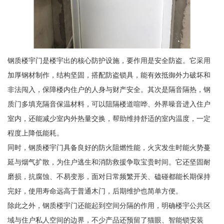
钢质楼宇门是楼宇出的核心防护设施，要作用是安全防盗。它采用
加厚钢材制作，结构坚固，搭配防盗锁具，能有效抵御外力破坏和
非法闯入，保障楼内住户的人身与财产安全。其次是隔音隔热，钢
质门多填充隔音保温材料，可以阻隔楼道喧哗、外界噪音进入住户
室内，还能减少室内外热量交换，帮助维持舒适的室内温度，一定
程度上降低能耗。
同时，钢质楼宇门具备良好的防火阻燃性能，火灾发生时能火势蔓
延与烟气扩散，为住户逃生和消防救援争取宝贵时间。它还坚固耐
磨损，抗腐蚀、不易变形，面对日常频繁开关、磕碰都能长期保持
完好，使用寿命远高于普通木门，后期维护也简单方便。
除此之外，钢质楼宇门还能起到空间分隔的作用，明确楼宇公共区
域与住户私人空间的边界，不少产品还预留了猫眼、智能锁安装