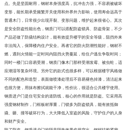
点。先是坚固耐用，钢材本身强度高，抗冲击力强，不容易被破坏
变形，能长期承受频繁开关使用和外界外力影响，使用寿命远高于
普通木门，日常很少出现开裂、变形问题，维护起来很省心。其次
是安全防盗性能出色，钢质门可以搭配防盗锁具、防盗骨架，不少
产品还做了防撬结构设计，能有效提升楼宇的安全等级，阻挡外来
非法闯入，保障楼内住户安全。再者它的防火防潮性能好，钢材不
燃，遇到火情能一定时间内阻挡火势蔓延，给住户逃生争取时间；
同时一楼门口容易受潮，钢质门像木门那样受潮发霉、被虫蛀，适
应潮湿等复杂环境。另外它的款式也很多样，可以根据楼宇风格做
不同的配色和造型，表面做喷漆处理后不容易褪色掉漆，清洁起来
也很方便，用抹布擦拭就能干净，性价比，很适合公共楼宇使用。
钢质进户门是住宅安全的道防线，核心的作用就是防盗。它采用高
强度钢材制作，门框板材厚重，门锁多为防盗锁具，能有效抵御
撬、砸、撞等破坏行为，大大降低入室盗的风险，守护住户的人身
和财产安全。
除了防盗，钢质进户门的隔音隔热效果也很突出。钢材结构紧密，