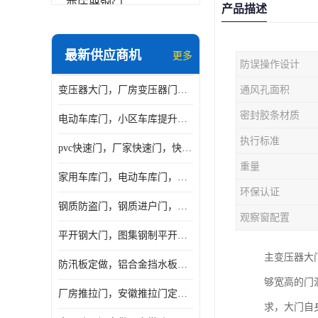
变压器钢门
产品描述
非标门
最新供应商机
更多
防误操作设计
钢大门
变压器大门，厂房变压器门，配电所钢大门，变压器室钢大门
通风孔面积
抗爆门
密封胶条材质
电动车库门，小区车库提升门，安徽提升门厂家，工业滑升门
快速门
执行标准
pvc快速门，厂家快速门，快速卷帘门，感应快速门
提升门
重量
家用车库门，电动车库门，车库滑升门，车库门安装
环保认证
钢质防盗门，钢质进户门，钢质非标门厂家
观察窗配置
平开钢大门，图集钢制平开门，厂房平开大门
主变压器大
防汛板定做，铝合金挡水板门，地库挡水板
够宽高的门
厂房推拉门，安徽推拉门定做，夹芯板平移大门
求，大门自