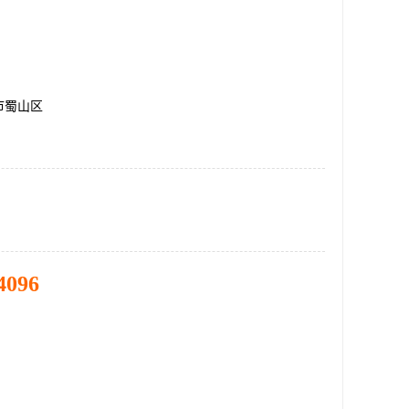
市蜀山区
4096