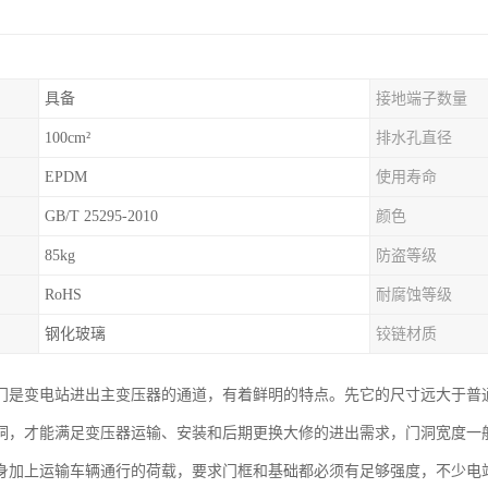
具备
接地端子数量
100cm²
排水孔直径
EPDM
使用寿命
GB/T 25295-2010
颜色
85kg
防盗等级
RoHS
耐腐蚀等级
钢化玻璃
铰链材质
门是变电站进出主变压器的通道，有着鲜明的特点。先它的尺寸远大于普
洞，才能满足变压器运输、安装和后期更换大修的进出需求，门洞宽度一
身加上运输车辆通行的荷载，要求门框和基础都必须有足够强度，不少电