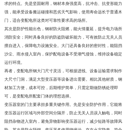
求的特点。先是坚固耐用，钢材本身强度高，抗冲击、抗变形能力
强，能承受设备搬运碰撞和恶劣天气影响，使用寿命远长于普通木
门，适合变配电所这类对可靠性要求高的场所。
其次是防护性能出色，钢材防火阻燃，能火情蔓延，提升电力场所
消防安全；同时具备良好的防盗防破坏能力，可有效防止无关人员
擅自进入，保障电力设施安全。大门还具备良好的密封性，能阻挡
沙尘、雨水侵入室内，保护配电设备不受潮气侵蚀，维持设备稳定
运行环境。
再者，变配电所钢大门尺寸灵活，可根据进线、设备运输需求制作
大尺寸门洞，满足大型变压器等设备进出需要。相比其他材质，钢
材加工方便，成本可控，后期维护简单，只需定期做防锈处理即
可，是变配电所配套门体的理想选择。
变压器室的门主要承担多重关键作用。先是安全防护作用，它能将
变压器运行区域与外部空间分隔开，防止无关人员误入触电，同时
阻挡杂物进入室内，避免异物影响变压器运行，减少短路等故障风
险。其次是防火隔烟，变压器多使用绝缘油，存在火灾隐患，符合