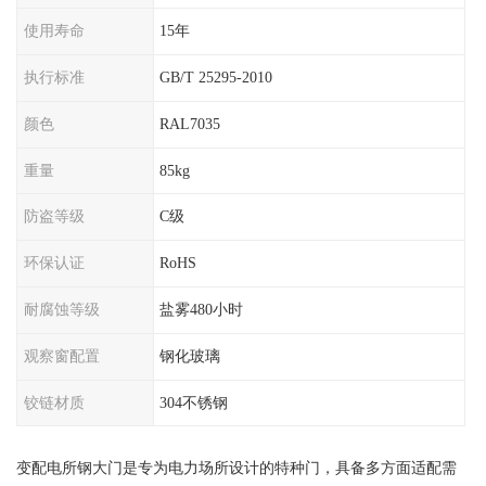
使用寿命
15年
执行标准
GB/T 25295-2010
颜色
RAL7035
重量
85kg
防盗等级
C级
环保认证
RoHS
耐腐蚀等级
盐雾480小时
观察窗配置
钢化玻璃
铰链材质
304不锈钢
变配电所钢大门是专为电力场所设计的特种门，具备多方面适配需