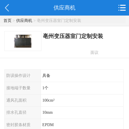
供应商机
首页
>
供应商机
> 亳州变压器室门定制安装
亳州变压器室门定制安装
面议
防误操作设计
具备
接地端子数量
1个
通风孔面积
100cm²
排水孔直径
10mm
密封胶条材质
EPDM