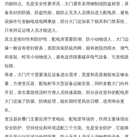
功能特点。先是安全性要求高，大门通常采用钢制或防盗材质，具
备良好的防撬、防盗性能，能防止无关人员擅自进入配电房，避免
误操作引发触电或电网事故，部分大门还加装了锁具和门禁系统，
只有持证运维人员才能进入。
其次是密封性和防护性，配电房需要防潮、防小动物进入，大门边
缘一般设有密封胶条，底部加装防鼠挡网，能有效阻挡雨水、潮气
和老鼠、蛇等小动物侵入，避免这些因素破坏电气设备、引发线路
短路。
再者，大门尺寸需要满足设备进出需求，宽度和高度都留有足够余
量，方便变压器、配电柜等大型设备运输安装，同时多数大门向外
开启，发生紧急情况时方便人员快速疏散。部分设在室外的配电房
大门还做了防腐、防锈处理，能长期经受风吹日晒，使用寿命更
长。
变压器折叠门主要应用于变电站、配电室等场所，作用主要体现在
安全防护、空间优化和环境适配三个方面。先是安全防护，它能将
变压器运行区域与外部隔离，防止无关人员误入误触带电设备，避