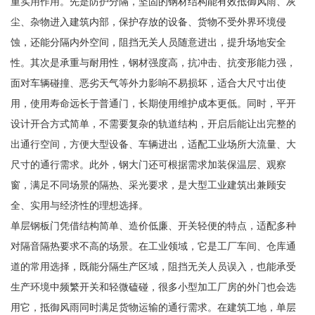
重实用作用。先是防护分隔，坚固的钢材结构能有效抵御风雨、灰
尘、杂物进入建筑内部，保护存放的设备、货物不受外界环境侵
蚀，还能分隔内外空间，阻挡无关人员随意进出，提升场地安全
性。其次是承重与耐用性，钢材强度高，抗冲击、抗变形能力强，
面对车辆碰撞、恶劣天气等外力影响不易损坏，适合大尺寸出使
用，使用寿命远长于普通门，长期使用维护成本更低。同时，平开
设计开合方式简单，不需要复杂的轨道结构，开启后能让出完整的
出通行空间，方便大型设备、车辆进出，适配工业场所大流量、大
尺寸的通行需求。此外，钢大门还可根据需求加装保温层、观察
窗，满足不同场景的隔热、采光要求，是大型工业建筑出兼顾安
全、实用与经济性的理想选择。
单层钢板门凭借结构简单、造价低廉、开关轻便的特点，适配多种
对隔音隔热要求不高的场景。在工业领域，它是工厂车间、仓库通
道的常用选择，既能分隔生产区域，阻挡无关人员误入，也能承受
生产环境中频繁开关和轻微磕碰，很多小型加工厂房的外门也会选
用它，抵御风雨同时满足货物运输的通行需求。在建筑工地，单层