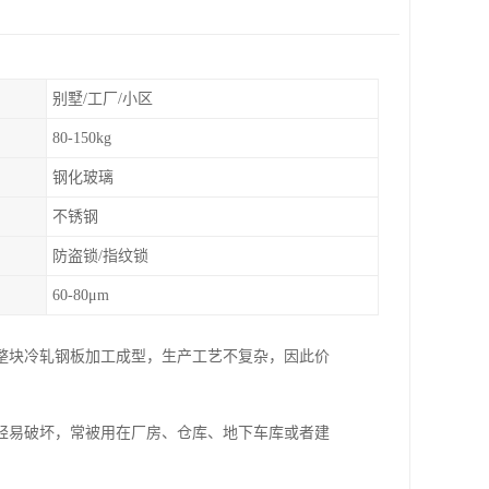
别墅/工厂/小区
80-150kg
钢化玻璃
不锈钢
防盗锁/指纹锁
60-80μm
整块冷轧钢板加工成型，生产工艺不复杂，因此价
轻易破坏，常被用在厂房、仓库、地下车库或者建