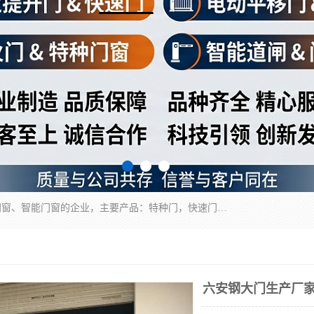
安徽奇道智能门业有限公司是一家专业生产各种门窗、智能门窗的企业，主要产品：特种门，快速门，医用门，提升门，钢木门，智能道闸，钢大门，平移门，卷帘门，保温门，钢制自由门，防火门等，欢迎前来咨询采购。
六安钢大门生产厂