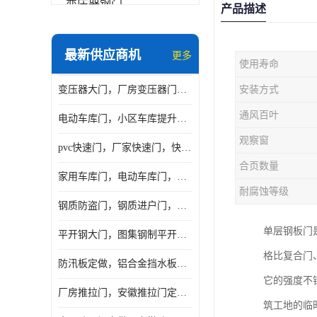
变压器钢门
产品描述
非标门
最新供应商机
更多
使用寿命
钢大门
变压器大门，厂房变压器门，配电所钢大门，变压器室钢大门
安装方式
抗爆门
通风百叶
电动车库门，小区车库提升门，安徽提升门厂家，工业滑升门
快速门
观察窗
pvc快速门，厂家快速门，快速卷帘门，感应快速门
提升门
合页数量
家用车库门，电动车库门，车库滑升门，车库门安装
耐腐蚀等级
钢质防盗门，钢质进户门，钢质非标门厂家
单层钢板门
平开钢大门，图集钢制平开门，厂房平开大门
格比复合门
防汛板定做，铝合金挡水板门，地库挡水板
它的强度不
厂房推拉门，安徽推拉门定做，夹芯板平移大门
筑工地的临