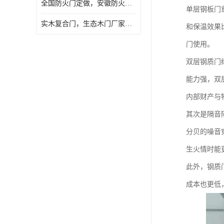
全国防火门定做，安徽防火门批发，防火门价格
单层钢板门
实木复合门，生态木门厂家，免漆门定做，安徽木门厂家直销
和保温效果
门使用。
双层钢质门
能力强，双
内部财产与
其次是隔音
分贝的噪音
生火情时能
此外，钢质
成本也更低