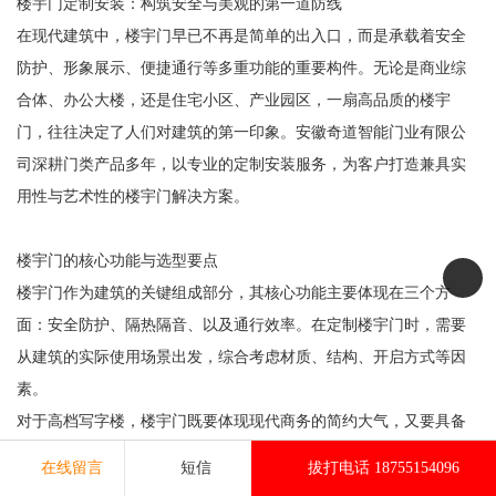
楼宇门定制安装：构筑安全与美观的第一道防线
在现代建筑中，楼宇门早已不再是简单的出入口，而是承载着安全
防护、形象展示、便捷通行等多重功能的重要构件。无论是商业综
合体、办公大楼，还是住宅小区、产业园区，一扇高品质的楼宇
门，往往决定了人们对建筑的第一印象。安徽奇道智能门业有限公
司深耕门类产品多年，以专业的定制安装服务，为客户打造兼具实
用性与艺术性的楼宇门解决方案。
楼宇门的核心功能与选型要点
楼宇门作为建筑的关键组成部分，其核心功能主要体现在三个方
面：安全防护、隔热隔音、以及通行效率。在定制楼宇门时，需要
从建筑的实际使用场景出发，综合考虑材质、结构、开启方式等因
素。
对于高档写字楼，楼宇门既要体现现代商务的简约大气，又要具备
良好的密封性和耐久性；对于工业厂区，门的抗风压、耐腐蚀性能
在线留言
短信
拔打电话 18755154096
则更为重要；而对于医院、实验室等特殊场所，快速启闭与气密性