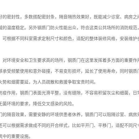
好的密封性，多数搭配密封条，隔音隔热效果好，既能减少诊室、病房之
域的温度稳定。另外钢质门防火性能出众，符合这类公共场所的消防规范
，可根据不同科室需求定制尺寸和颜色，适配的整体装修风格，安装维护
、对环境安全和卫生要求高的场所，钢质门在这里发挥着多方面的重要作
够承受频繁使用和意外碰撞，不易变形损坏，延长了使用寿命，同时钢质
火势和烟雾蔓延，为人员疏散和救援争取宝贵时间。
防疫作用，钢质门表面光滑平整，没有缝隙，不容易积留灰尘和细菌，日
无菌环境的要求，降低交叉感染的风险。
门的隔音效果，需要安静的环境供患者休养，钢质门可以阻隔诊室、病房
还可以根据需求做成不同的开合样式，比如平开门、平移门，适配不同尺
筑中的重要设施。