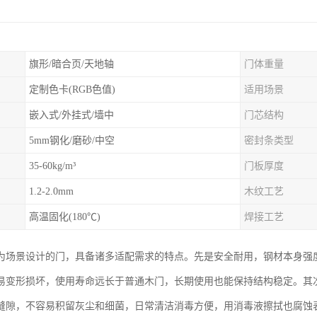
旗形/暗合页/天地轴
门体重量
定制色卡(RGB色值)
适用场景
嵌入式/外挂式/墙中
门芯结构
5mm钢化/磨砂/中空
密封条类型
35-60kg/m³
门板厚度
1.2-2.0mm
木纹工艺
高温固化(180℃)
焊接工艺
为场景设计的门，具备诸多适配需求的特点。先是安全耐用，钢材本身强
易变形损坏，使用寿命远长于普通木门，长期使用也能保持结构稳定。其
缝隙，不容易积留灰尘和细菌，日常清洁消毒方便，用消毒液擦拭也腐蚀