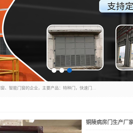
安徽奇道智能门业有限公司是一家专业生产各种门窗、智能门窗的企业，主要产品：特种门，快速门，医用门，提升门，钢木门，智能道闸，钢大门，平移门，卷帘门，保温门，钢制自由门，防火门等，欢迎前来咨询采购。
铜陵病房门生产厂