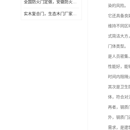
全国防火门定做，安徽防火门批发，防火门价格
染的风险。
实木复合门，生态木门厂家，免漆门定做，安徽木门厂家直销
它还具备良
维持不同区
式简洁大方
门体类型。
是人员密集
性能好，能
时间内阻隔
其次是卫生
体，符合对
再者，钢质
外，钢质门
需求，是建