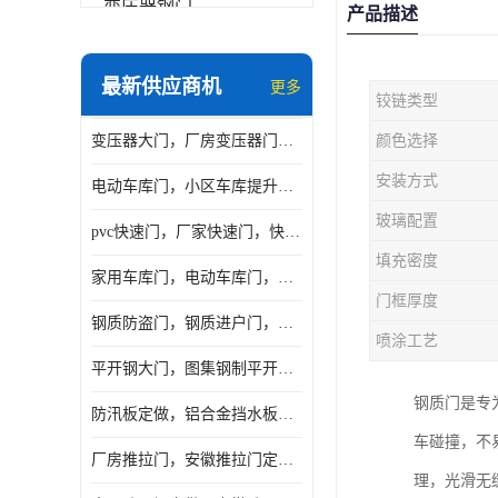
变压器钢门
产品描述
非标门
最新供应商机
更多
铰链类型
钢大门
变压器大门，厂房变压器门，配电所钢大门，变压器室钢大门
颜色选择
抗爆门
安装方式
电动车库门，小区车库提升门，安徽提升门厂家，工业滑升门
快速门
玻璃配置
pvc快速门，厂家快速门，快速卷帘门，感应快速门
提升门
填充密度
家用车库门，电动车库门，车库滑升门，车库门安装
门框厚度
钢质防盗门，钢质进户门，钢质非标门厂家
喷涂工艺
平开钢大门，图集钢制平开门，厂房平开大门
钢质门是专
防汛板定做，铝合金挡水板门，地库挡水板
车碰撞，不
厂房推拉门，安徽推拉门定做，夹芯板平移大门
理，光滑无