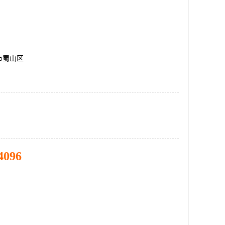
市蜀山区
4096