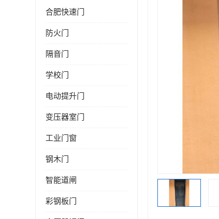
合肥快速门
防火门
隔音门
学校门
电动提升门
变压器室门
工业门窗
钢木门
智能道闸
彩钢板门