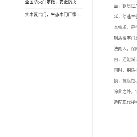
全国防火门定做，安徽防火门批发，防火门价格
面，钢质进
实木复合门，生态木门厂家，免漆门定做，安徽木门厂家直销
延，给逃生
本需求，是
钢质楼宇门
法闯入，保
内，还能减
同时，钢质
损，抗腐蚀
除此之外，
适配现代楼