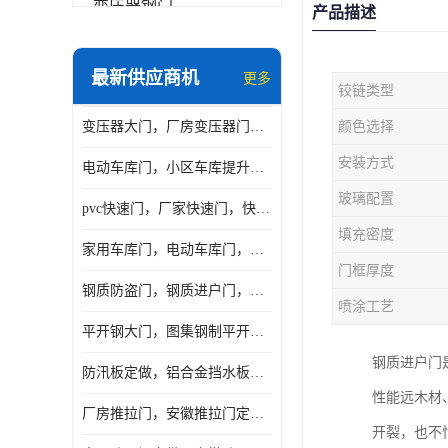
变压器钢门
产品描述
非标门
最新供应商机
更多
铰链类型
钢大门
变压器大门，厂房变压器门，配电所钢大门，变压器室钢大门
颜色选择
抗爆门
安装方式
电动车库门，小区车库提升门，安徽提升门厂家，工业滑升门
快速门
玻璃配置
pvc快速门，厂家快速门，快速卷帘门，感应快速门
提升门
填充密度
家用车库门，电动车库门，车库滑升门，车库门安装
门框厚度
钢质防盗门，钢质进户门，钢质非标门厂家
喷涂工艺
平开钢大门，图集钢制平开门，厂房平开大门
钢质进户门
防汛板定做，铝合金挡水板门，地库挡水板
性能远木材
厂房推拉门，安徽推拉门定做，夹芯板平移大门
开裂，也不