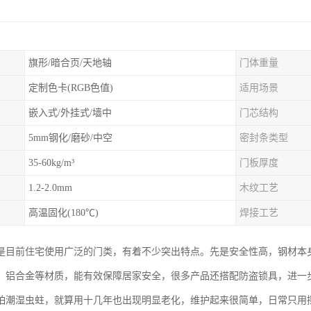
旗形/暗合页/天地轴
门体重量
定制色卡(RGB色值)
适用场景
嵌入式/外挂式/墙中
门芯结构
5mm钢化/磨砂/中空
密封条类型
35-60kg/m³
门板厚度
1.2-2.0mm
木纹工艺
高温固化(180℃)
焊接工艺
是目前住宅使用广泛的门类，有着不少突出特点。先是安全性高，钢材本
、铝合金等材质，能有效保障居家安全，很多产品还搭配防盗锁具，进一
怕潮湿虫蛀，就算用十几年也出现明显老化，维护起来很简单，日常只用