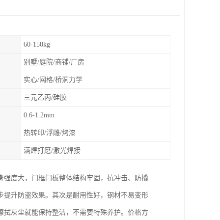
60-150kg
别墅/庭院/商铺/厂房
实心/网格/桥洞力学
三元乙丙/硅胶
0.6-1.2mm
热转印/浮雕/烤漆
满焊打磨/激光焊接
身强度大，门框门板整体结构牢固，抗冲击、防撬
步提升防盗效果。其次是耐用性好，钢材不易变形
擦拭灰尘就能保持整洁，不需要特殊养护。价格方