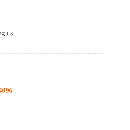
市蜀山区
4096