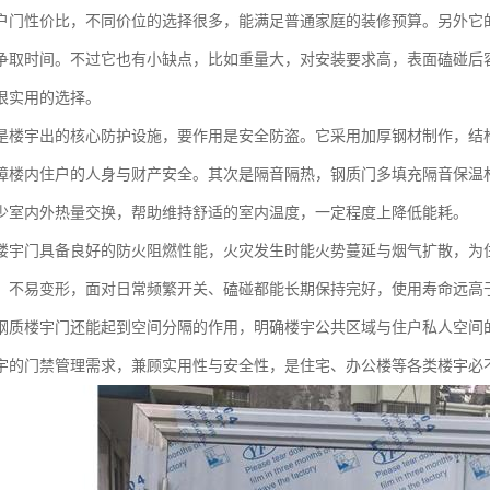
户门性价比，不同价位的选择很多，能满足普通家庭的装修预算。另外它
争取时间。不过它也有小缺点，比如重量大，对安装要求高，表面磕碰后
很实用的选择。
是楼宇出的核心防护设施，要作用是安全防盗。它采用加厚钢材制作，结
障楼内住户的人身与财产安全。其次是隔音隔热，钢质门多填充隔音保温
少室内外热量交换，帮助维持舒适的室内温度，一定程度上降低能耗。
楼宇门具备良好的防火阻燃性能，火灾发生时能火势蔓延与烟气扩散，为
、不易变形，面对日常频繁开关、磕碰都能长期保持完好，使用寿命远高
钢质楼宇门还能起到空间分隔的作用，明确楼宇公共区域与住户私人空间
宇的门禁管理需求，兼顾实用性与安全性，是住宅、办公楼等各类楼宇必