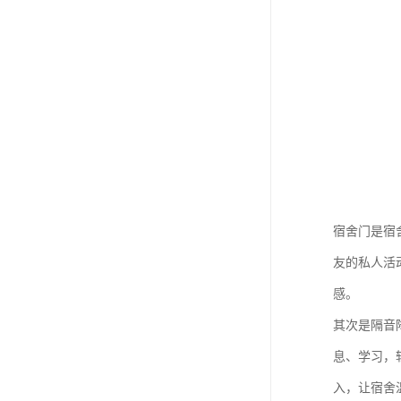
宿舍门是宿
友的私人活
感。
其次是隔音
息、学习，
入，让宿舍