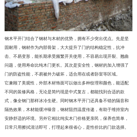
钢木平开门结合了钢材与木材的优势，拥有不少突出优点。先是坚
固耐用，钢材作为内部骨架，大大提升了门的结构稳定性，抗冲
击、不易变形，能长期承受频繁开关使用，不容易出现开裂、翘曲
问题，使用寿命比纯木门更长。其次是安全性，钢材的加入增强了
门的防盗性能，不易被外力破坏，适合用在或者卧室等区域。
它兼顾了美观性，外部木材饰面可以做出多种纹理和颜色，能适配
不同的装修风格，无论是简约现是中式复古，都能找到合适的款
式，像全钢门那样冰冷生硬。同时钢木平开门还具备不错的隔音和
隔热效果，木材能缓冲噪音，钢材阻挡温度传递，有助于维持室内
安静舒适的环境。另外它相比纯实木门价格更亲民，保养也简单，
日常只用擦拭清洁即可，打理起来很省心，是性价比的门款选择。