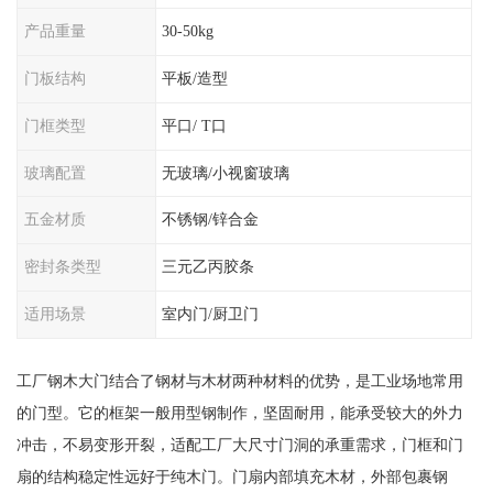
产品重量
30-50kg
门板结构
平板/造型
门框类型
平口/ T口
玻璃配置
无玻璃/小视窗玻璃
五金材质
不锈钢/锌合金
密封条类型
三元乙丙胶条
适用场景
室内门/厨卫门
工厂钢木大门结合了钢材与木材两种材料的优势，是工业场地常用
的门型。它的框架一般用型钢制作，坚固耐用，能承受较大的外力
冲击，不易变形开裂，适配工厂大尺寸门洞的承重需求，门框和门
扇的结构稳定性远好于纯木门。门扇内部填充木材，外部包裹钢