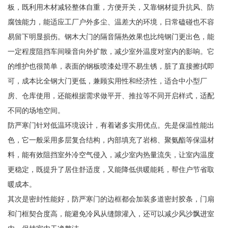
板，既利用木材减轻整体自重，方便开关，又靠钢材提升抗风、防
腐蚀能力，能适应工厂户外多尘、温差大的环境，日常磕碰也不容
易留下明显损伤。钢木大门的隔音隔热效果也比纯钢门更出色，能
一定程度阻挡车间噪音向外扩散，减少室外温度对室内的影响。它
的维护也很简单，表面的钢板喷漆处理不易生锈，脏了直接擦拭即
可，成本比全钢大门更低，兼顾实用性和经济性，适合中小型厂
房、仓库使用，还能根据需求做平开、推拉等不同开启样式，适配
不同的场地空间。
防严寒门针对低温环境设计，有着诸多实用优点。先是保温性能出
色，它一般采用多层复合结构，内部填充了岩棉、聚氨酯等保温材
料，能有效阻挡室外冷空气侵入，减少室内热量流失，让室内温度
更稳定，既提升了居住舒适度，又能降低供暖能耗，帮住户节省取
暖成本。
其次是密封性能好，防严寒门的边框都会加装多道密封胶条，门扇
和门框契合度高，能避免冷风从缝隙灌入，还可以减少风沙飘进室