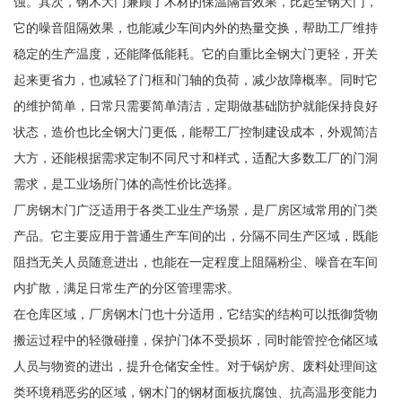
蚀。其次，钢木大门兼顾了木材的保温隔音效果，比起全钢大门，
它的噪音阻隔效果，也能减少车间内外的热量交换，帮助工厂维持
稳定的生产温度，还能降低能耗。它的自重比全钢大门更轻，开关
起来更省力，也减轻了门框和门轴的负荷，减少故障概率。同时它
的维护简单，日常只需要简单清洁，定期做基础防护就能保持良好
状态，造价也比全钢大门更低，能帮工厂控制建设成本，外观简洁
大方，还能根据需求定制不同尺寸和样式，适配大多数工厂的门洞
需求，是工业场所门体的高性价比选择。
厂房钢木门广泛适用于各类工业生产场景，是厂房区域常用的门类
产品。它主要应用于普通生产车间的出，分隔不同生产区域，既能
阻挡无关人员随意进出，也能在一定程度上阻隔粉尘、噪音在车间
内扩散，满足日常生产的分区管理需求。
在仓库区域，厂房钢木门也十分适用，它结实的结构可以抵御货物
搬运过程中的轻微碰撞，保护门体不受损坏，同时能管控仓储区域
人员与物资的进出，提升仓储安全性。对于锅炉房、废料处理间这
类环境稍恶劣的区域，钢木门的钢材面板抗腐蚀、抗高温形变能力