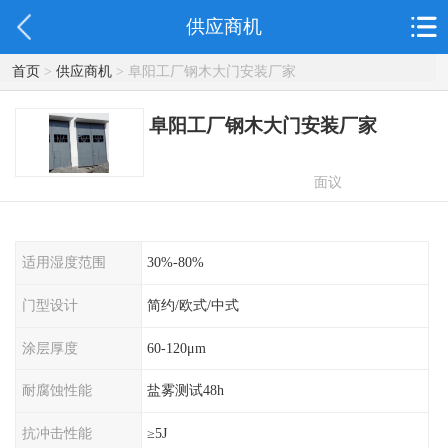
供应商机
首页
>
供应商机
> 阜阳工厂钢木大门安装厂家
阜阳工厂钢木大门安装厂家
面议
适用湿度范围
30%-80%
门型设计
简约/欧式/中式
涂层厚度
60-120μm
耐腐蚀性能
盐雾测试48h
抗冲击性能
≥5J