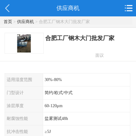
供应商机
首页
>
供应商机
> 合肥工厂钢木大门批发厂家
合肥工厂钢木大门批发厂家
面议
适用湿度范围
30%-80%
门型设计
简约/欧式/中式
涂层厚度
60-120μm
耐腐蚀性能
盐雾测试48h
抗冲击性能
≥5J