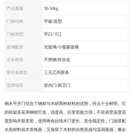
产品重量
30-50kg
门板结构
平板/造型
门框类型
平口/ T口
玻璃配置
无玻璃/小视窗玻璃
五金材质
不锈钢/锌合金
密封条类型
三元乙丙胶条
适用场景
室内门/厨卫门
钢木平开门结合了钢材与木材两种材料的优势，特点十分鲜明。它
的框架多采用钢材打造，强度高、抗变形能力强，不容易受温度湿
度影响开裂变形，使用寿命比纯木门更长，安全稳定性。门面搭配
木质材料或木质饰面，又保留了木材的自然质感与温润观感，像全