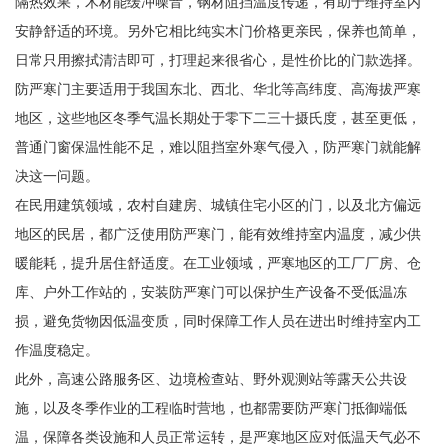
隔热效果，木材能缓冲噪音，钢材阻挡温度传递，有助于维持室内
安静舒适的环境。另外它相比纯实木门价格更亲民，保养也简单，
日常只用擦拭清洁即可，打理起来很省心，是性价比的门款选择。
防严寒门主要适用于我国东北、西北、华北等高纬度、高海拔严寒
地区，这些地区冬季气温长期处于零下二三十摄氏度，甚至更低，
普通门窗保温性能不足，难以阻挡室外寒气侵入，防严寒门就能解
决这一问题。
在民用建筑领域，农村自建房、城镇住宅小区的门，以及北方偏远
地区的民居，都广泛使用防严寒门，能有效维持室内温度，减少供
暖能耗，提升居住舒适度。在工业领域，严寒地区的工厂厂房、仓
库、户外工作站的，安装防严寒门可以保护生产设备不受低温冻
损，避免货物因低温变质，同时保障工作人员在进出时维持室内工
作温度稳定。
此外，高速公路服务区、边境检查站、野外观测站等露天公共设
施，以及冬季作业的工程临时营地，也都需要防严寒门抵御端低
温，保障各类设施和人员正常运转，是严寒地区应对低温天气必不