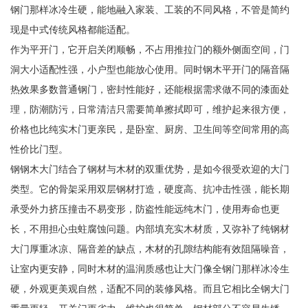
钢门那样冰冷生硬，能地融入家装、工装的不同风格，不管是简约
现是中式传统风格都能适配。
作为平开门，它开启关闭顺畅，不占用推拉门的额外侧面空间，门
洞大小适配性强，小户型也能放心使用。同时钢木平开门的隔音隔
热效果多数普通钢门，密封性能好，还能根据需求做不同的漆面处
理，防潮防污，日常清洁只需要简单擦拭即可，维护起来很方便，
价格也比纯实木门更亲民，是卧室、厨房、卫生间等空间常用的高
性价比门型。
钢钢木大门结合了钢材与木材的双重优势，是如今很受欢迎的大门
类型。它的骨架采用双层钢材打造，硬度高、抗冲击性强，能长期
承受外力挤压撞击不易变形，防盗性能远纯木门，使用寿命也更
长，不用担心虫蛀腐蚀问题。内部填充实木材质，又弥补了纯钢材
大门厚重冰凉、隔音差的缺点，木材的孔隙结构能有效阻隔噪音，
让室内更安静，同时木材的温润质感也让大门像全钢门那样冰冷生
硬，外观更美观自然，适配不同的装修风格。而且它相比全钢大门