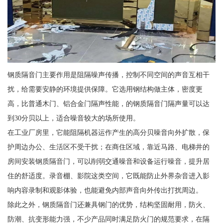
钢质隔音门主要作用是阻隔噪声传播，控制不同空间的声音互相干
扰，给需要安静的环境提供保障。它选用钢结构做主体，密度更
高，比普通木门、铝合金门隔声性能，的钢质隔音门隔声量可以达
到30分贝以上，适合噪音较大的场所使用。
在工业厂房里，它能阻隔机器运作产生的高分贝噪音向外扩散，保
护周边办公、生活区不受干扰；在商住区域，靠近马路、电梯井的
房间安装钢质隔音门，可以削弱交通噪音和设备运行噪音，提升居
住的舒适度。录音棚、影院这类空间，它既能防止外界杂音进入影
响内容录制和观影体验，也能避免内部声音向外传出打扰周边。
除此之外，钢质隔音门还兼具钢门的优势，结构坚固耐用，防火、
防潮、抗变形能力强，不少产品同时满足防火门的规范要求，在隔