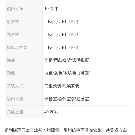
使用寿命
10-15年
水密性
≥3级（GB/T 7108）
气密性
≥4级（GB/T 7107）
抗风压性能
≥3级（GB/T 7106）
饰面
平板/凹凸造型/玻璃视窗
颜色
白色/灰色/木纹色（可选）
安装方式
门框预装/现场安装
适用场景
录音室/会议室/家庭卧室
门体重量
40-80kg
钢制隔声门是工业与民用建筑中常用的隔声降噪设施，具备多方面