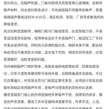
突出特点。先隔声性能，门板内部填充高密度离心玻璃棉、岩棉等
吸声材料，结合密封胶条设计，可有效阻隔不同频率的噪声，普通
规格隔声量能达到30-45分贝，满足机房、影院、厂房等多数场所的
降噪需求。
其次结构坚固耐用，钢制门框与门板强度高，抗变形能力强，不易
受温湿度变化影响，使用寿命远长于木质隔声门，能适应工厂车间
等复杂使用环境。同时防火防潮性能出色，钢材本身不燃，配合特
殊处理后可兼具防火功能，适合地下空间、潮湿车间等场景，出现
受潮腐烂、虫蛀变形的问题。
另外钢制隔声门维护简单，表面多做静电喷塑处理，防腐蚀易清
洁，日常只需简单擦拭即可保持外观，后期维修成本也较低。不过
它自重偏大，对安装合页与门框固定要求更高，合理设计安装后就
能长期稳定发挥隔声作用，是噪声治理场景的高性价比选择。
播音室隔音门核心的作用是隔绝外界噪声干扰，保障室内录音、播
音的声音质量。播音工作对音频纯净度要求高，外界车流、人流、
设备运转等噪声如果进入室内，会直接破坏录音或直播效果，甚至