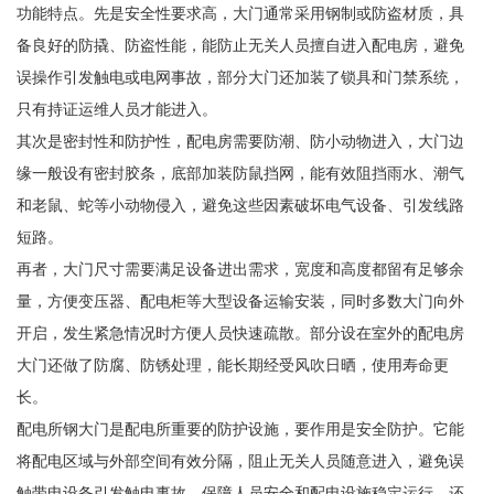
功能特点。先是安全性要求高，大门通常采用钢制或防盗材质，具
备良好的防撬、防盗性能，能防止无关人员擅自进入配电房，避免
误操作引发触电或电网事故，部分大门还加装了锁具和门禁系统，
只有持证运维人员才能进入。
其次是密封性和防护性，配电房需要防潮、防小动物进入，大门边
缘一般设有密封胶条，底部加装防鼠挡网，能有效阻挡雨水、潮气
和老鼠、蛇等小动物侵入，避免这些因素破坏电气设备、引发线路
短路。
再者，大门尺寸需要满足设备进出需求，宽度和高度都留有足够余
量，方便变压器、配电柜等大型设备运输安装，同时多数大门向外
开启，发生紧急情况时方便人员快速疏散。部分设在室外的配电房
大门还做了防腐、防锈处理，能长期经受风吹日晒，使用寿命更
长。
配电所钢大门是配电所重要的防护设施，要作用是安全防护。它能
将配电区域与外部空间有效分隔，阻止无关人员随意进入，避免误
触带电设备引发触电事故，保障人员安全和配电设施稳定运行，还