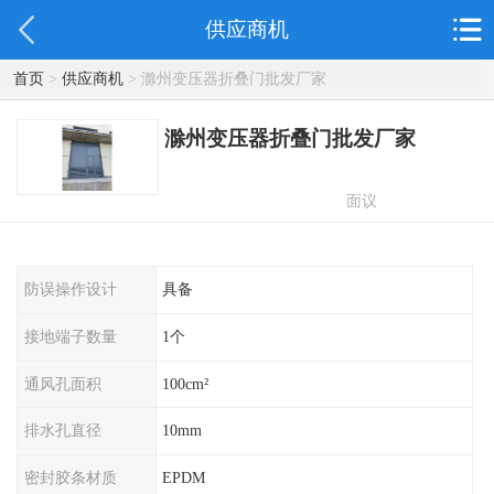
供应商机
首页
>
供应商机
> 滁州变压器折叠门批发厂家
滁州变压器折叠门批发厂家
面议
防误操作设计
具备
接地端子数量
1个
通风孔面积
100cm²
排水孔直径
10mm
密封胶条材质
EPDM