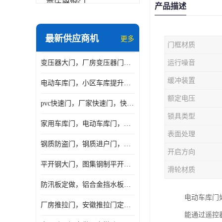
变压器钢门
产品描述
非标门
最新供应商机
更多
门框材质
钢大门
变压器大门，厂房变压器门，配电所钢大门，变压器室钢大门
运行噪音
抗爆门
缓冲装置
电动车库门，小区车库提升门，安徽提升门厂家，工业滑升门
快速门
额定电压
pvc快速门，厂家快速门，快速卷帘门，感应快速门
提升门
锁具类型
家用车库门，电动车库门，车库滑升门，车库门安装
表面处理
钢质防盗门，钢质进户门，钢质非标门厂家
开启方向
平开钢大门，图集钢制平开门，厂房平开大门
滑轮材质
防汛板定做，铝合金挡水板门，地库挡水板
电动车库门
厂房推拉门，安徽推拉门定做，夹芯板平移大门
能通过遥控