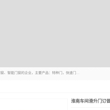
安徽奇道智能门业有限公司是一家专业生产各种门窗、智能门窗的企业，主要产品：特种门，快速门，医用门，提升门，钢木门，智能道闸，钢大门，平移门，卷帘门，保温门，钢制自由门，防火门等，欢迎前来咨询采购。
淮南车间滑升门订