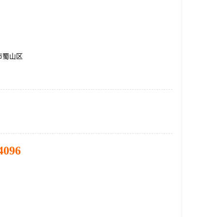
市蜀山区
4096