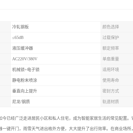
冷轧钢板
颜色选择
≤65dB
过载保护
液压缓冲器
额定频率
AC220V/380V
单扇重量
机械锁+电子锁
适用环境
静电粉末喷涂
使用寿命
垂直向上提升
密封方式
尼龙/钢质
轨道材质
如今已经广泛走进居民小区和私人住宅，成为智能家居生活的常见配置。
器一键开门，雨雪天气进出格外方便，大大提升了出行效率。在商业场所