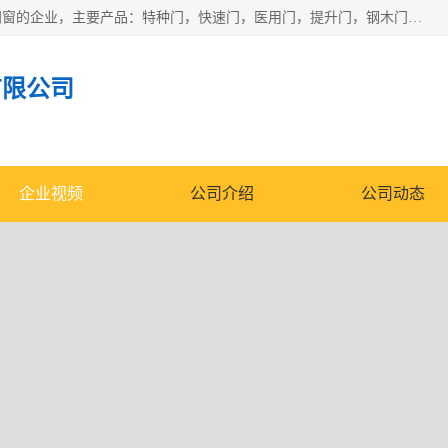
安徽奇道智能门业有限公司是一家专业生产各种门窗、智能门窗的企业，主要产品：特种门，快速门，医用门，提升门，钢木门，智能道闸，钢大门，平移门，卷帘门，保温门，钢制自由门，防火门等，欢迎前来咨询采购。
有限公司
企业视频
公司介绍
公司动态