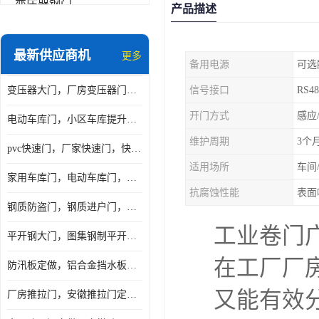
变压器钢门
产品描述
非标门
最新供应商机
更多
备用电源
可选
钢大门
变压器大门，厂房变压器门，配电所钢大门，变压器室钢大门
信号接口
RS4
抗爆门
开门方式
感应
电动车库门，小区车库提升门，安徽提升门厂家，工业滑升门
快速门
维护周期
3个
pvc快速门，厂家快速门，快速卷帘门，感应快速门
提升门
适用场所
车间
家用车库门，电动车库门，车库滑升门，车库门安装
抗腐蚀性能
表面
钢质防盗门，钢质进户门，钢质非标门厂家
工业卷门
平开钢大门，图集钢制平开门，厂房平开大门
在工厂厂
防汛板定做，铝合金挡水板门，地库挡水板
又能有效
厂房推拉门，安徽推拉门定做，夹芯板平移大门