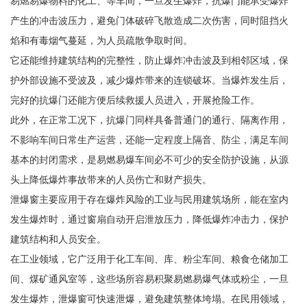
易燃易爆物料的化工、等车间，一旦发生爆炸，抗爆门能承受爆炸
产生的冲击波压力，避免门体破碎飞散造成二次伤害，同时阻挡火
焰和有毒烟气蔓延，为人员疏散争取时间。
它还能维持建筑结构的完整性，防止爆炸冲击波及到相邻区域，保
护外部设施不受波及，减少爆炸带来的连锁破坏。当爆炸发生后，
完好的抗爆门还能方便后续救援人员进入，开展抢险工作。
此外，在正常工况下，抗爆门同样具备普通门的通行、隔离作用，
不影响车间日常生产运营，还能一定程度上隔音、防尘，满足车间
基本的封闭需求，是易燃易爆车间必不可少的安全防护设施，从源
头上降低爆炸事故带来的人员伤亡和财产损失。
泄爆窗主要应用于存在爆炸风险的工业与民用建筑场所，能在室内
发生爆炸时，通过窗扇自动开启泄放压力，降低爆炸冲击力，保护
建筑结构和人员安全。
在工业领域，它广泛用于化工车间、库、粉尘车间、粮食仓储加工
间、煤矿通风室等，这些场所容易积聚易燃易爆气体或粉尘，一旦
发生爆炸，泄爆窗可快速泄爆，避免建筑整体垮塌。在民用领域，