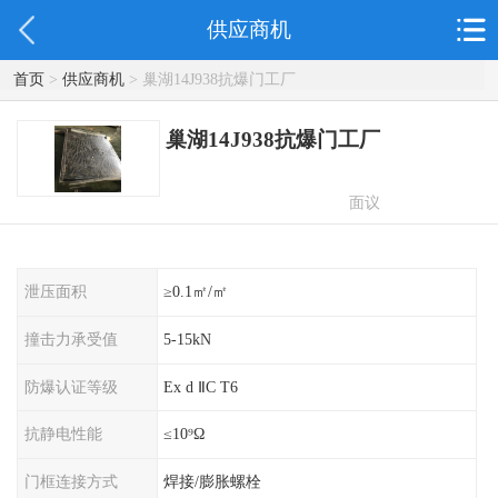
供应商机
首页
>
供应商机
> 巢湖14J938抗爆门工厂
巢湖14J938抗爆门工厂
面议
泄压面积
≥0.1㎡/㎡
撞击力承受值
5-15kN
防爆认证等级
Ex d ⅡC T6
抗静电性能
≤10⁹Ω
门框连接方式
焊接/膨胀螺栓