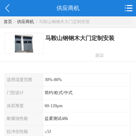
供应商机
首页
>
供应商机
> 马鞍山钢钢木大门定制安装
马鞍山钢钢木大门定制安装
面议
适用湿度范围
30%-80%
门型设计
简约/欧式/中式
涂层厚度
60-120μm
耐腐蚀性能
盐雾测试48h
抗冲击性能
≥5J