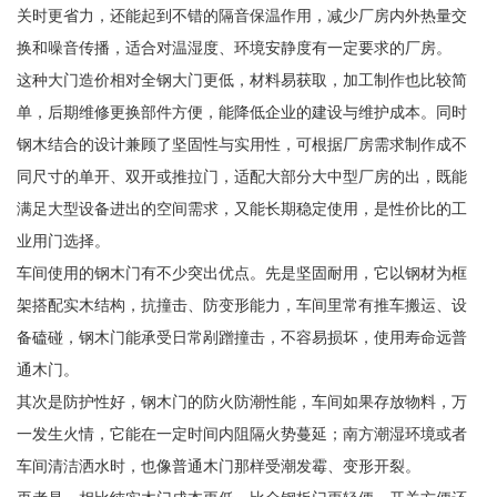
关时更省力，还能起到不错的隔音保温作用，减少厂房内外热量交
换和噪音传播，适合对温湿度、环境安静度有一定要求的厂房。
这种大门造价相对全钢大门更低，材料易获取，加工制作也比较简
单，后期维修更换部件方便，能降低企业的建设与维护成本。同时
钢木结合的设计兼顾了坚固性与实用性，可根据厂房需求制作成不
同尺寸的单开、双开或推拉门，适配大部分大中型厂房的出，既能
满足大型设备进出的空间需求，又能长期稳定使用，是性价比的工
业用门选择。
车间使用的钢木门有不少突出优点。先是坚固耐用，它以钢材为框
架搭配实木结构，抗撞击、防变形能力，车间里常有推车搬运、设
备磕碰，钢木门能承受日常剐蹭撞击，不容易损坏，使用寿命远普
通木门。
其次是防护性好，钢木门的防火防潮性能，车间如果存放物料，万
一发生火情，它能在一定时间内阻隔火势蔓延；南方潮湿环境或者
车间清洁洒水时，也像普通木门那样受潮发霉、变形开裂。