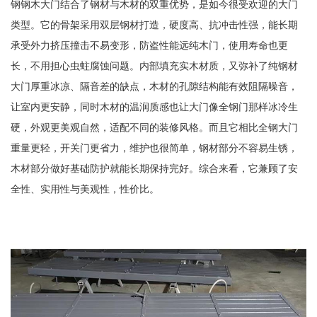
钢钢木大门结合了钢材与木材的双重优势，是如今很受欢迎的大门
类型。它的骨架采用双层钢材打造，硬度高、抗冲击性强，能长期
承受外力挤压撞击不易变形，防盗性能远纯木门，使用寿命也更
长，不用担心虫蛀腐蚀问题。内部填充实木材质，又弥补了纯钢材
大门厚重冰凉、隔音差的缺点，木材的孔隙结构能有效阻隔噪音，
让室内更安静，同时木材的温润质感也让大门像全钢门那样冰冷生
硬，外观更美观自然，适配不同的装修风格。而且它相比全钢大门
重量更轻，开关门更省力，维护也很简单，钢材部分不容易生锈，
木材部分做好基础防护就能长期保持完好。综合来看，它兼顾了安
全性、实用性与美观性，性价比。