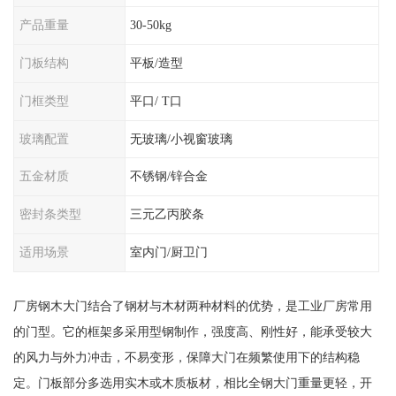
产品重量
30-50kg
门板结构
平板/造型
门框类型
平口/ T口
玻璃配置
无玻璃/小视窗玻璃
五金材质
不锈钢/锌合金
密封条类型
三元乙丙胶条
适用场景
室内门/厨卫门
厂房钢木大门结合了钢材与木材两种材料的优势，是工业厂房常用
的门型。它的框架多采用型钢制作，强度高、刚性好，能承受较大
的风力与外力冲击，不易变形，保障大门在频繁使用下的结构稳
定。门板部分多选用实木或木质板材，相比全钢大门重量更轻，开