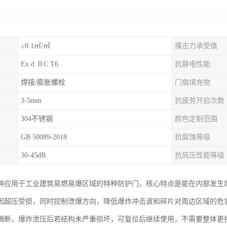
≥0.1㎡/㎡
撞击力承受值
Ex d ⅡC T6
抗静电性能
焊接/膨胀螺栓
门扇填充物
3-5mm
抗疲劳开启次数
304不锈钢
颜色定制范围
GB 50089-2018
抗腐蚀等级
30-45dB
抗风压性能等级
种应用于工业建筑易燃易爆区域的特种防护门，核心特点是能在内部发生
因超压受损，同时控制泄爆方向，降低爆炸冲击波和碎片对周边区域的危
隔断，爆炸泄压后若结构未严重损坏，可复位后继续使用，不需要整体更