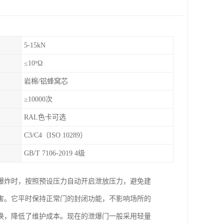
5-15kN
≤10⁹Ω
岩棉/铝蜂窝芯
≥10000次
RAL色卡可选
C3/C4（ISO 10289）
GB/T 7106-2019 4级
爆炸时，按照预设压力自动开启泄放压力，避免建
害。它平时保持正常门的封闭功能，不影响场所的
换，降低了维护成本。现在的泄爆门一般采用轻量