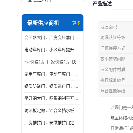
变压器钢门
产品描述
非标门
最新供应商机
更多
泄压面积
钢大门
变压器大门，厂房变压器门，配电所钢大门，变压器室钢大门
防爆认证等级
抗爆门
门框连接方式
电动车库门，小区车库提升门，安徽提升门厂家，工业滑升门
快速门
较小安装间隙
pvc快速门，厂家快速门，快速卷帘门，感应快速门
提升门
五金配件材质
家用车库门，电动车库门，车库滑升门，车库门安装
执行标准编号
钢质防盗门，钢质进户门，钢质非标门厂家
隔音性能等级
平开钢大门，图集钢制平开门，厂房平开大门
泄爆门是一
防汛板定做，铝合金挡水板门，地库挡水板
筑主体结构
厂房推拉门，安徽推拉门定做，夹芯板平移大门
日常通行与