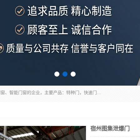
安徽奇道智能门业有限公司是一家专业生产各种门窗、智能门窗的企业，主要产品：特种门，快速门，医用门，提升门，钢木门，智能道闸，钢大门，平移门，卷帘门，保温门，钢制自由门，防火门等，欢迎前来咨询采购。
宿州图集泄爆门