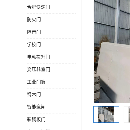
合肥快速门
防火门
隔音门
学校门
电动提升门
变压器室门
工业门窗
钢木门
智能道闸
彩钢板门