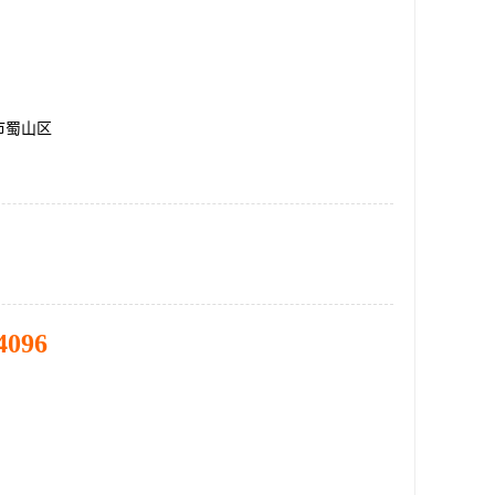
市蜀山区
4096