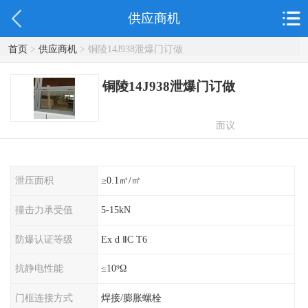
供应商机
首页
>
供应商机
> 铜陵14J938泄爆门订做
铜陵14J938泄爆门订做
面议
泄压面积
≥0.1㎡/㎡
撞击力承受值
5-15kN
防爆认证等级
Ex d ⅡC T6
抗静电性能
≤10⁹Ω
门框连接方式
焊接/膨胀螺栓