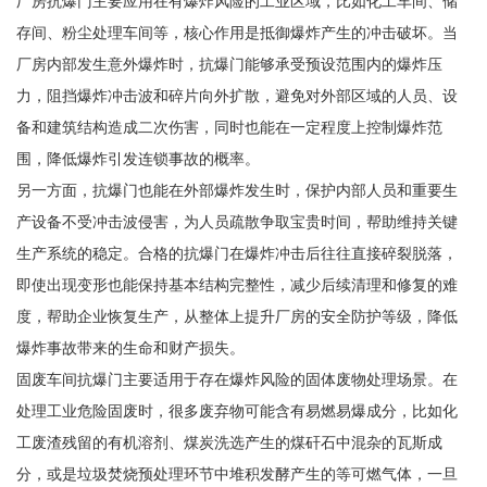
厂房抗爆门主要应用在有爆炸风险的工业区域，比如化工车间、储
存间、粉尘处理车间等，核心作用是抵御爆炸产生的冲击破坏。当
厂房内部发生意外爆炸时，抗爆门能够承受预设范围内的爆炸压
力，阻挡爆炸冲击波和碎片向外扩散，避免对外部区域的人员、设
备和建筑结构造成二次伤害，同时也能在一定程度上控制爆炸范
围，降低爆炸引发连锁事故的概率。
另一方面，抗爆门也能在外部爆炸发生时，保护内部人员和重要生
产设备不受冲击波侵害，为人员疏散争取宝贵时间，帮助维持关键
生产系统的稳定。合格的抗爆门在爆炸冲击后往往直接碎裂脱落，
即使出现变形也能保持基本结构完整性，减少后续清理和修复的难
度，帮助企业恢复生产，从整体上提升厂房的安全防护等级，降低
爆炸事故带来的生命和财产损失。
固废车间抗爆门主要适用于存在爆炸风险的固体废物处理场景。在
处理工业危险固废时，很多废弃物可能含有易燃易爆成分，比如化
工废渣残留的有机溶剂、煤炭洗选产生的煤矸石中混杂的瓦斯成
分，或是垃圾焚烧预处理环节中堆积发酵产生的等可燃气体，一旦