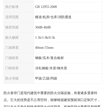
执行标准
GB 12955-2008
适用范围
楼道/机房/仓库/消防通道
隔音性能
30dB-40dB
耐火极限
1.5h/1.0h/0.5h
门扇厚度
40mm-55mm
门扇材质
钢板/实木/复合板材
门框材质
冷轧钢板/木质/钢木质
防火等级
甲级/乙级/丙级
防火卷帘门是现代建筑中重要的防火分隔设施，有着诸多显著特
点。它大的优势是不占用空间，能够根据建筑预留洞口定制尺寸，
可以在火灾发生时快速将防火分区隔开，有效阻挡火势蔓延和烟雾