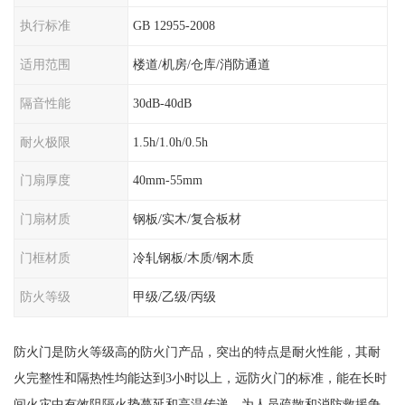
执行标准
GB 12955-2008
适用范围
楼道/机房/仓库/消防通道
隔音性能
30dB-40dB
耐火极限
1.5h/1.0h/0.5h
门扇厚度
40mm-55mm
门扇材质
钢板/实木/复合板材
门框材质
冷轧钢板/木质/钢木质
防火等级
甲级/乙级/丙级
防火门是防火等级高的防火门产品，突出的特点是耐火性能，其耐
火完整性和隔热性均能达到3小时以上，远防火门的标准，能在长时
间火灾中有效阻隔火势蔓延和高温传递，为人员疏散和消防救援争