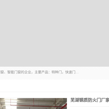
安徽奇道智能门业有限公司是一家专业生产各种门窗、智能门窗的企业，主要产品：特种门，快速门，医用门，提升门，钢木门，智能道闸，钢大门，平移门，卷帘门，保温门，钢制自由门，防火门等，欢迎前来咨询采购。
芜湖钢质防火门厂