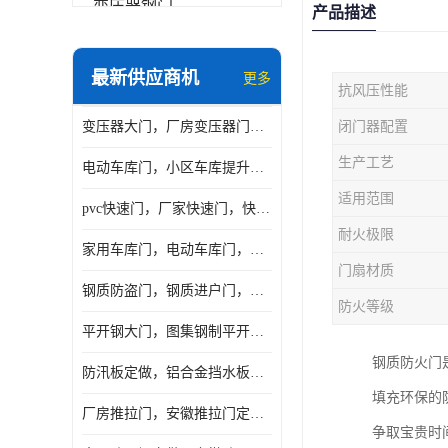
变压器钢门
产品描述
非标门
最新供应商机
更多
抗风压性能
钢大门
变压器大门，厂房变压器门，配电所钢大门，变压器室钢大门
闭门器配置
抗爆门
生产工艺
电动车库门，小区车库提升门，安徽提升门厂家，工业滑升门
快速门
适用范围
pvc快速门，厂家快速门，快速卷帘门，感应快速门
提升门
耐火极限
家用车库门，电动车库门，车库滑升门，车库门安装
门扇材质
钢质防盗门，钢质进户门，钢质非标门厂家
防火等级
平开钢大门，图集钢制平开门，厂房平开大门
钢质防火门
防汛板定做，铝合金挡水板门，地库挡水板
填充环保的
厂房推拉门，安徽推拉门定做，夹芯板平移大门
争取宝贵时