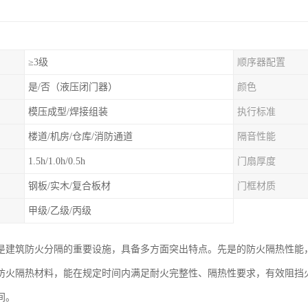
≥3级
顺序器配置
是/否（液压闭门器）
颜色
模压成型/焊接组装
执行标准
楼道/机房/仓库/消防通道
隔音性能
1.5h/1.0h/0.5h
门扇厚度
钢板/实木/复合板材
门框材质
甲级/乙级/丙级
是建筑防火分隔的重要设施，具备多方面突出特点。先是的防火隔热性能
防火隔热材料，能在规定时间内满足耐火完整性、隔热性要求，有效阻挡
间。