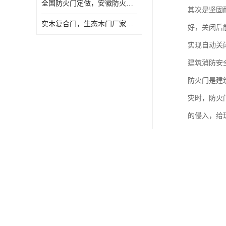
全国防火门定做，安徽防火门批发，防火门价格
其次是坚固
实木复合门，生态木门厂家，免漆门定做，安徽木门厂家直销
好，关闭后
实现自动关
建筑消防安
防火门是建
灾时，防火
的侵入，给
同时，防火
日常情况下
正确安装和
小区里的防
时间。防火