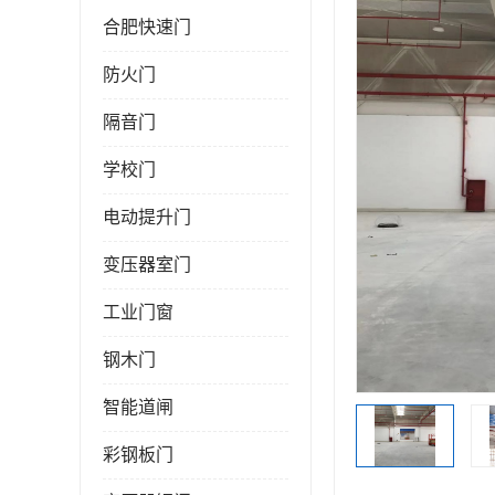
合肥快速门
防火门
隔音门
学校门
电动提升门
变压器室门
工业门窗
钢木门
智能道闸
彩钢板门