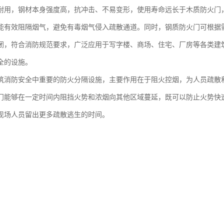
耐用，钢材本身强度高，抗冲击、不易变形，使用寿命远长于木质防火门
能有效阻隔烟气，避免有毒烟气侵入疏散通道。同时，钢质防火门可根据
闭，符合消防规范要求，广泛应用于写字楼、商场、住宅、厂房等各类建
全的设施。
筑消防安全中重要的防火分隔设施，主要作用在于阻火控烟，为人员疏散
门能够在一定时间内阻挡火势和浓烟向其他区域蔓延，既可以防止火势快
现场人员留出更多疏散逃生的时间。
门还能分隔不同的防火分区，控制火灾范围，方便消防人员开展救援和灭
，常闭防火门保持关闭状态，常开防火门在火灾发生时会自动关闭，都能
维护防火门，是保障建筑消防安全的关键环节，能有效提升建筑整体的防
火门是保障居民安全的重要消防设施，主要作用是在火灾发生时阻隔火势
门能在一定时间内耐火，把火灾控制在较小的区域，避免烟气和高温快速