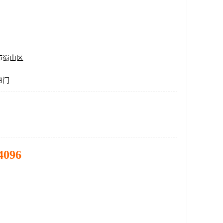
市蜀山区
帘门
4096