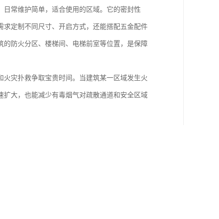
，日常维护简单，适合使用的区域。它的密封性
需求定制不同尺寸、开启方式，还能搭配五金配件
筑的防火分区、楼梯间、电梯前室等位置，是保障
和火灾扑救争取宝贵时间。当建筑某一区域发生火
速扩大，也能减少有毒烟气对疏散通道和安全区域
火工作，降低火灾带来的人员伤亡与财产损失。在
持续发挥阻火作用。
火抗灾能力。
和烟气蔓延，为居民疏散逃生和消防救援争取宝贵
扩散到楼梯间、疏散通道这些逃生必经的地方，保