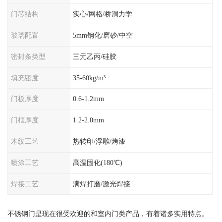
门芯结构
实心/网格/桥洞力学
玻璃配置
5mm钢化/磨砂/中空
密封条类型
三元乙丙/硅胶
填充密度
35-60kg/m³
门板厚度
0.6-1.2mm
门框厚度
1.2-2.0mm
木纹工艺
热转印/浮雕/烤漆
喷涂工艺
高温固化(180℃)
焊接工艺
满焊打磨/激光焊接
不锈钢门是现在很受欢迎的和室内门类产品，有着诸多实用特点。