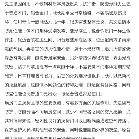
先是坚固耐用，不锈钢材质本身强度高，抗冲击、防变形能力远强
于普通木门、铝合金门，能长期承受日常磕碰，不容易被划伤损
坏，使用寿命一般能达到几十年，很少需要整体更换。其次是防水
防潮性能，像木门那样受潮发霉、变形腐烂，也像铁质门一样生锈
掉漆，很适合装在卫生间、阳台这些潮湿区域，也适配南方多雨潮
湿的气候。再者它的防火性能不错，属于不燃材料，遇到火情燃烧
释放有毒烟雾，能提升居家安全。另外清洁保养很方便，表面光滑
致密，沾了污渍用湿布一擦就能干净，不需要像木门那样定期打蜡
维护，日常打理省时省力。后它的外观选择也很多，既可以做简约
的拉丝质感，也能做不同颜色的转印处理，能适配装修风格，同时
防盗性能也比普通门更出众，很适合普通家庭使用。
病房门是病房区域的重要设施，有着多方面的关键作用。先是隔离
防护，它能分隔不同病房空间，减少不同患者之间的交叉感染，尤
其对病房来说，密闭性良好的病房门可以阻断病菌通过空气传播，
保护医护人员和其他患者的安全。同时也能阻挡外界的灰尘、噪音
进入病房，给患者创造相对干净安静的修养环境。