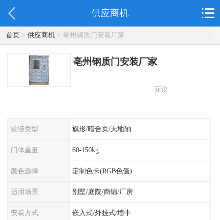
供应商机
首页
>
供应商机
> 亳州钢质门安装厂家
亳州钢质门安装厂家
面议
铰链类型
旗形/暗合页/天地轴
门体重量
60-150kg
颜色选择
定制色卡(RGB色值)
适用场景
别墅/庭院/商铺/厂房
安装方式
嵌入式/外挂式/墙中