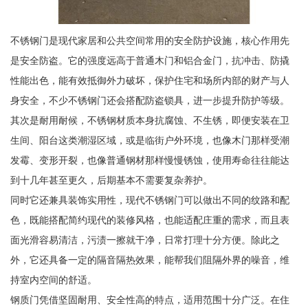
不锈钢门是现代家居和公共空间常用的安全防护设施，核心作用先
是安全防盗。它的强度远高于普通木门和铝合金门，抗冲击、防撬
性能出色，能有效抵御外力破坏，保护住宅和场所内部的财产与人
身安全，不少不锈钢门还会搭配防盗锁具，进一步提升防护等级。
其次是耐用耐候，不锈钢材质本身抗腐蚀、不生锈，即便安装在卫
生间、阳台这类潮湿区域，或是临街户外环境，也像木门那样受潮
发霉、变形开裂，也像普通钢材那样慢慢锈蚀，使用寿命往往能达
到十几年甚至更久，后期基本不需要复杂养护。
同时它还兼具装饰实用性，现代不锈钢门可以做出不同的纹路和配
色，既能搭配简约现代的装修风格，也能适配庄重的需求，而且表
面光滑容易清洁，污渍一擦就干净，日常打理十分方便。除此之
外，它还具备一定的隔音隔热效果，能帮我们阻隔外界的噪音，维
持室内空间的舒适。
钢质门凭借坚固耐用、安全性高的特点，适用范围十分广泛。在住