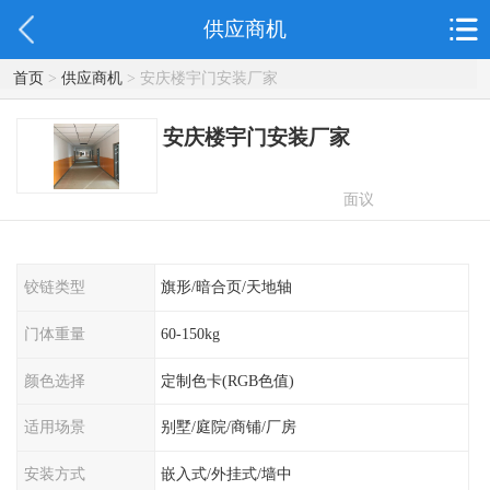
供应商机
首页
>
供应商机
> 安庆楼宇门安装厂家
安庆楼宇门安装厂家
面议
铰链类型
旗形/暗合页/天地轴
门体重量
60-150kg
颜色选择
定制色卡(RGB色值)
适用场景
别墅/庭院/商铺/厂房
安装方式
嵌入式/外挂式/墙中