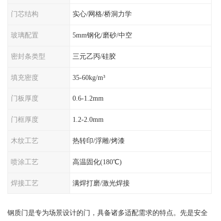
门芯结构
实心/网格/桥洞力学
玻璃配置
5mm钢化/磨砂/中空
密封条类型
三元乙丙/硅胶
填充密度
35-60kg/m³
门板厚度
0.6-1.2mm
门框厚度
1.2-2.0mm
木纹工艺
热转印/浮雕/烤漆
喷涂工艺
高温固化(180℃)
焊接工艺
满焊打磨/激光焊接
钢质门是专为场景设计的门，具备诸多适配需求的特点。先是安全