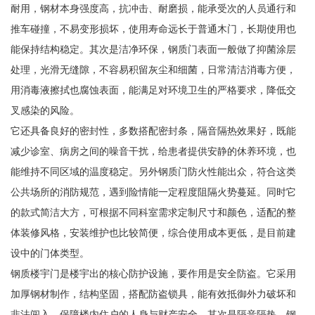
耐用，钢材本身强度高，抗冲击、耐磨损，能承受次的人员通行和
推车碰撞，不易变形损坏，使用寿命远长于普通木门，长期使用也
能保持结构稳定。其次是洁净环保，钢质门表面一般做了抑菌涂层
处理，光滑无缝隙，不容易积留灰尘和细菌，日常清洁消毒方便，
用消毒液擦拭也腐蚀表面，能满足对环境卫生的严格要求，降低交
叉感染的风险。
它还具备良好的密封性，多数搭配密封条，隔音隔热效果好，既能
减少诊室、病房之间的噪音干扰，给患者提供安静的休养环境，也
能维持不同区域的温度稳定。另外钢质门防火性能出众，符合这类
公共场所的消防规范，遇到险情能一定程度阻隔火势蔓延。同时它
的款式简洁大方，可根据不同科室需求定制尺寸和颜色，适配的整
体装修风格，安装维护也比较简便，综合使用成本更低，是目前建
设中的门体类型。
钢质楼宇门是楼宇出的核心防护设施，要作用是安全防盗。它采用
加厚钢材制作，结构坚固，搭配防盗锁具，能有效抵御外力破坏和
非法闯入，保障楼内住户的人身与财产安全。其次是隔音隔热，钢