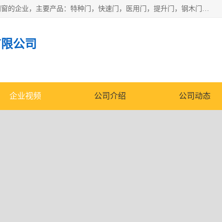
安徽奇道智能门业有限公司是一家专业生产各种门窗、智能门窗的企业，主要产品：特种门，快速门，医用门，提升门，钢木门，智能道闸，钢大门，平移门，卷帘门，保温门，钢制自由门，防火门等，欢迎前来咨询采购。
有限公司
企业视频
公司介绍
公司动态