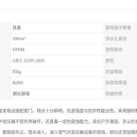
具备
接地端子数量
100cm²
排水孔直径
EPDM
使用寿命
GB/T 25295-2010
颜色
85kg
防盗等级
RoHS
耐腐蚀等级
钢化玻璃
铰链材质
是变电设施配套门，特点十分鲜明。先是强度与防护性能出色，采用钢材
护变压器不受外界破坏，还具备一定防腐蚀能力，适应户外潮湿、多尘的
，能阻挡灰尘、雨水进入，减少湿气对变压器设备的侵蚀，部分还添加隔