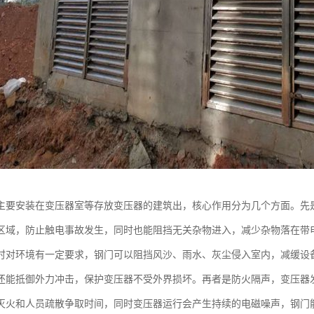
主要安装在变压器室等存放变压器的建筑出，核心作用分为几个方面。先
区域，防止触电事故发生，同时也能阻挡无关杂物进入，减少杂物落在带
时对环境有一定要求，钢门可以阻挡风沙、雨水、灰尘侵入室内，减缓设
还能抵御外力冲击，保护变压器不受外界损坏。再者是防火隔声，变压器
灭火和人员疏散争取时间，同时变压器运行会产生持续的电磁噪声，钢门