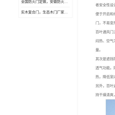
全国防火门定做，安徽防火门批发，防火门价格
者安全性设
实木复合门，生态木门厂家，免漆门定做，安徽木门厂家直销
便于开启和
门，不易变
百叶通风门
闷热、空气
量。
其次是遮挡
透气功能。
热，降低室
另外，百叶
持干燥清爽