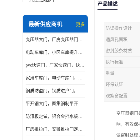
变压器钢门
产品描述
非标门
最新供应商机
更多
防误操作设计
钢大门
变压器大门，厂房变压器门，配电所钢大门，变压器室钢大门
通风孔面积
抗爆门
密封胶条材质
电动车库门，小区车库提升门，安徽提升门厂家，工业滑升门
快速门
执行标准
pvc快速门，厂家快速门，快速卷帘门，感应快速门
提升门
重量
家用车库门，电动车库门，车库滑升门，车库门安装
环保认证
钢质防盗门，钢质进户门，钢质非标门厂家
观察窗配置
平开钢大门，图集钢制平开门，厂房平开大门
变压器钢门
防汛板定做，铝合金挡水板门，地库挡水板
响，有效保
厂房推拉门，安徽推拉门定做，夹芯板平移大门
做密封处理