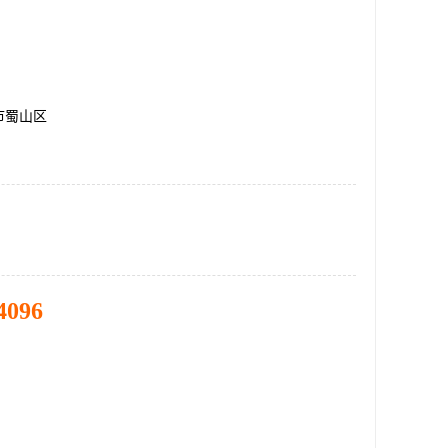
市蜀山区
4096