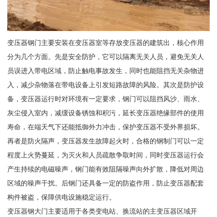
变压器钢门主要安装在变压器室等存放变压器的建筑出，核心作用
分为几个方面。先是安全防护，它可以隔离无关人员，避免无关人
员误进入带电区域，防止触电事故发生，同时也能阻挡无关杂物进
入，减少杂物落在带电设备上引发短路故障的风险。其次是防护设
备，变压器运行时对环境有一定要求，钢门可以阻挡风沙、雨水、
灰尘侵入室内，减缓设备锈蚀和积污，延长变压器绝缘部件的使用
寿命，在端天气下还能抵御外力冲击，保护变压器不受外界损坏。
再者是防火隔声，变压器发生故障起火时，合格的钢制门可以一定
程度上火势蔓延，为灭火和人员疏散争取时间，同时变压器运行会
产生持续的电磁噪声，钢门能有效阻隔噪声向外扩散，降低对周边
区域的噪声干扰。后钢门还具备一定的防盗作用，防止变压器配套
构件被盗，保障供电设施稳定运行。
变压器钢大门主要适用于各类变电站、换流站的主变压器区域开