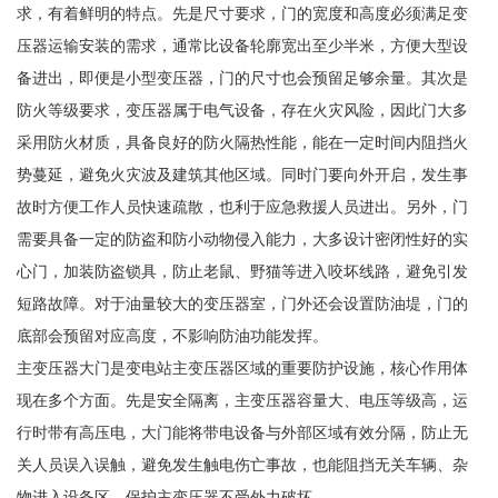
求，有着鲜明的特点。先是尺寸要求，门的宽度和高度必须满足变
压器运输安装的需求，通常比设备轮廓宽出至少半米，方便大型设
备进出，即便是小型变压器，门的尺寸也会预留足够余量。其次是
防火等级要求，变压器属于电气设备，存在火灾风险，因此门大多
采用防火材质，具备良好的防火隔热性能，能在一定时间内阻挡火
势蔓延，避免火灾波及建筑其他区域。同时门要向外开启，发生事
故时方便工作人员快速疏散，也利于应急救援人员进出。另外，门
需要具备一定的防盗和防小动物侵入能力，大多设计密闭性好的实
心门，加装防盗锁具，防止老鼠、野猫等进入咬坏线路，避免引发
短路故障。对于油量较大的变压器室，门外还会设置防油堤，门的
底部会预留对应高度，不影响防油功能发挥。
主变压器大门是变电站主变压器区域的重要防护设施，核心作用体
现在多个方面。先是安全隔离，主变压器容量大、电压等级高，运
行时带有高压电，大门能将带电设备与外部区域有效分隔，防止无
关人员误入误触，避免发生触电伤亡事故，也能阻挡无关车辆、杂
物进入设备区，保护主变压器不受外力破坏。