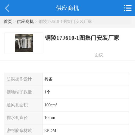
供应商机
首页
>
供应商机
> 铜陵17J610-1图集门安装厂家
铜陵17J610-1图集门安装厂家
面议
防误操作设计
具备
接地端子数量
1个
通风孔面积
100cm²
排水孔直径
10mm
密封胶条材质
EPDM