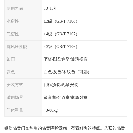
使用寿命
10-15年
水密性
≥3级（GB/T 7108）
气密性
≥4级（GB/T 7107）
抗风压性能
≥3级（GB/T 7106）
饰面
平板/凹凸造型/玻璃视窗
颜色
白色/灰色/木纹色（可选）
安装方式
门框预装/现场安装
适用场景
录音室/会议室/家庭卧室
门体重量
40-80kg
钢质隔音门是常用的隔音降噪设施，有着鲜明的特点。先它的隔音