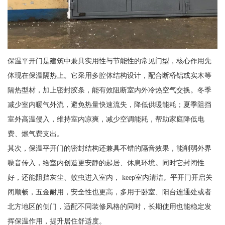
保温平开门是建筑中兼具实用性与节能性的常见门型，核心作用先
体现在保温隔热上。它采用多腔体结构设计，配合断桥铝或实木等
隔热型材，加上密封胶条，能有效阻断室内外冷热空气交换。冬季
减少室内暖气外流，避免热量快速流失，降低供暖能耗；夏季阻挡
室外高温侵入，维持室内凉爽，减少空调能耗，帮助家庭降低电
费、燃气费支出。
其次，保温平开门的密封结构还兼具不错的隔音效果，能削弱外界
噪音传入，给室内创造更安静的起居、休息环境。同时它封闭性
好，还能阻挡灰尘、蚊虫进入室内， keep室内清洁。平开门开启关
闭顺畅，五金耐用，安全性也更高，多用于卧室、阳台连通处或者
北方地区的侧门，适配不同装修风格的同时，长期使用也能稳定发
挥保温作用，提升居住舒适度。