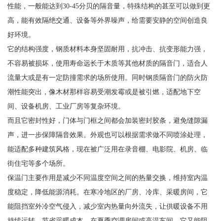
性能，一般能达到30-45分贝的隔音量，特殊结构的甚至可以做到更
高，能有效隔绝交通、设备等外界噪声，给需要安静的空间创造良
好环境。
它的结构强度，钢质材料本身坚固耐用，抗冲击、抗变形能力强，
不容易被损坏，使用寿命远长于木质等其他材质的隔音门，适合人
流量大或是有一定防撞需求的场所使用。同时钢质隔音门的防火防
潮性能突出，像木材那样容易受潮发霉或是被引燃，适配地下空
间、设备机房、工业厂房等复杂环境。
而且它密封性好，门体与门框之间都会加装密封胶条，避免缝隙漏
声，进一步保障隔音效果。外观也可以根据需求做不同喷涂处理，
能适配多种建筑风格，现在被广泛用在录音棚、电影院、机房、临
街住宅等多个场所。
保温门主要作用是减少不同温度空间之间的热量交换，维持室内温
度稳定，降低能源消耗。在寒冷地区的厂房、冷库、采暖房间，它
能阻挡室外冷空气侵入，减少室内热量向外流失，让供暖设备不用
持续运转，节省采暖成本。在夏季空调房间或高温车间，它又能阻