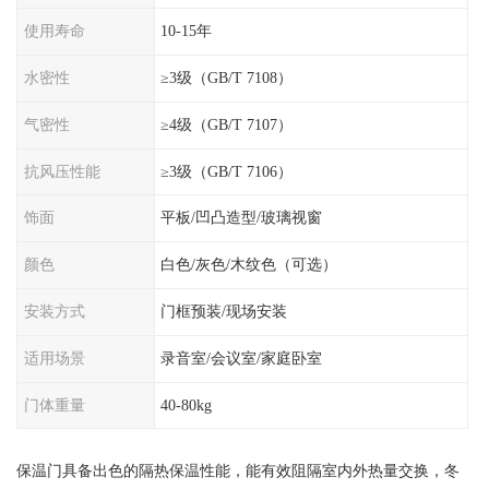
使用寿命
10-15年
水密性
≥3级（GB/T 7108）
气密性
≥4级（GB/T 7107）
抗风压性能
≥3级（GB/T 7106）
饰面
平板/凹凸造型/玻璃视窗
颜色
白色/灰色/木纹色（可选）
安装方式
门框预装/现场安装
适用场景
录音室/会议室/家庭卧室
门体重量
40-80kg
保温门具备出色的隔热保温性能，能有效阻隔室内外热量交换，冬