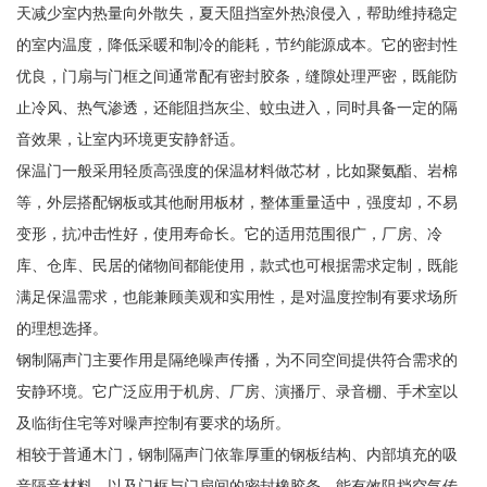
天减少室内热量向外散失，夏天阻挡室外热浪侵入，帮助维持稳定
的室内温度，降低采暖和制冷的能耗，节约能源成本。它的密封性
优良，门扇与门框之间通常配有密封胶条，缝隙处理严密，既能防
止冷风、热气渗透，还能阻挡灰尘、蚊虫进入，同时具备一定的隔
音效果，让室内环境更安静舒适。
保温门一般采用轻质高强度的保温材料做芯材，比如聚氨酯、岩棉
等，外层搭配钢板或其他耐用板材，整体重量适中，强度却，不易
变形，抗冲击性好，使用寿命长。它的适用范围很广，厂房、冷
库、仓库、民居的储物间都能使用，款式也可根据需求定制，既能
满足保温需求，也能兼顾美观和实用性，是对温度控制有要求场所
的理想选择。
钢制隔声门主要作用是隔绝噪声传播，为不同空间提供符合需求的
安静环境。它广泛应用于机房、厂房、演播厅、录音棚、手术室以
及临街住宅等对噪声控制有要求的场所。
相较于普通木门，钢制隔声门依靠厚重的钢板结构、内部填充的吸
音隔音材料，以及门框与门扇间的密封橡胶条，能有效阻挡空气传