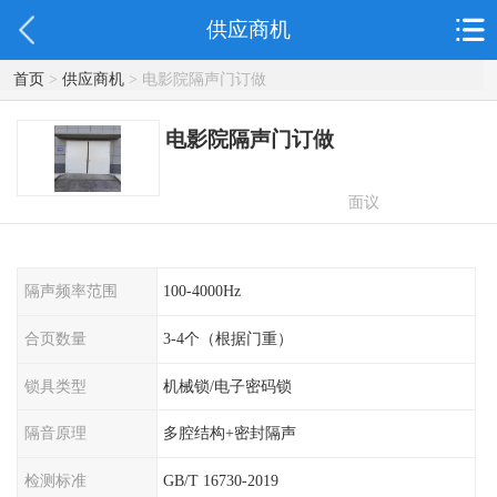
供应商机
首页
>
供应商机
> 电影院隔声门订做
电影院隔声门订做
面议
隔声频率范围
100-4000Hz
合页数量
3-4个（根据门重）
锁具类型
机械锁/电子密码锁
隔音原理
多腔结构+密封隔声
检测标准
GB/T 16730-2019