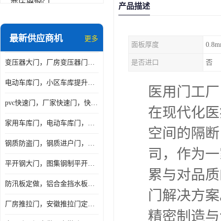
变压器钢门
产品描述
非标门
最新供应商机
更多
面板厚度
0.8
钢大门
变压器大门，厂房变压器门，配电所钢大门，变压器室钢大门
是否进口
否
抗爆门
电动车库门，小区车库提升门，安徽提升门厂家，工业滑升门
快速门
医用门工厂
pvc快速门，厂家快速门，快速卷帘门，感应快速门
在现代化医
提升门
家用车库门，电动车库门，车库滑升门，车库门安装
空间的隔断
钢质防盗门，钢质进户门，钢质非标门厂家
司，作为一
平开钢大门，图集钢制平开门，厂房平开大门
累与对品质
防汛板定做，铝合金挡水板门，地库挡水板
门解决方案
厂房推拉门，安徽推拉门定做，夹芯板平移大门
精密制造与