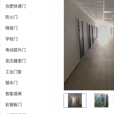
合肥快速门
防火门
隔音门
学校门
电动提升门
变压器室门
工业门窗
钢木门
智能道闸
彩钢板门