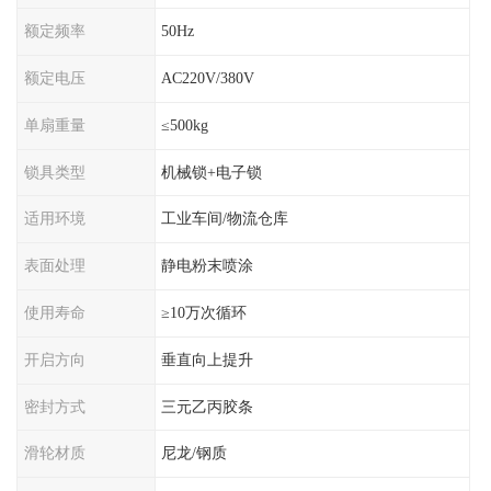
额定频率
50Hz
额定电压
AC220V/380V
单扇重量
≤500kg
锁具类型
机械锁+电子锁
适用环境
工业车间/物流仓库
表面处理
静电粉末喷涂
使用寿命
≥10万次循环
开启方向
垂直向上提升
密封方式
三元乙丙胶条
滑轮材质
尼龙/钢质