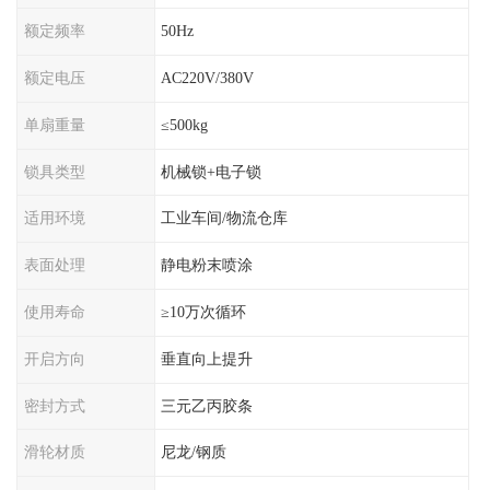
额定频率
50Hz
额定电压
AC220V/380V
单扇重量
≤500kg
锁具类型
机械锁+电子锁
适用环境
工业车间/物流仓库
表面处理
静电粉末喷涂
使用寿命
≥10万次循环
开启方向
垂直向上提升
密封方式
三元乙丙胶条
滑轮材质
尼龙/钢质