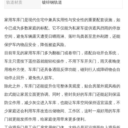
轨道材质
镀锌钢轨道
家用车库门是现代住宅中兼具实用性与安全性的重要配套设施，如
今已成为多数家庭的标配。它不仅能为私家车提供遮风挡雨的停放
空间，避免车辆露天遭受日晒雨淋、落叶鸟粪甚至意外剐蹭，还能
保护车内物品安全，降低被盗风险。
目前常见的家用车库门多为翻板门或卷帘门，搭配自动开合系统，
车主只需按下遥控器就能轻松操作，不用下车开关门，雨天夜晚使
用格外方便。车库门还具备遇阻反弹功能，碰到行人或障碍物会自
动停止回升，避免伤人损车。
除此之外，车库门还能提升住宅整体美观度，贴合房屋外观风格的
款式能让家居立面更协调。同时，密封良好的车库门还能起到保温
防尘作用，减少灰尘进入车库，也能让车库空间保持适宜温度，不
少家庭还会利用车库改造出储物间、工作区，这时一扇好用的车库
门就更能发挥作用，给家庭使用带来更多便利。
工业滑升门是工业厂房常用的门体，大特点是可沿墙面向上滑升折