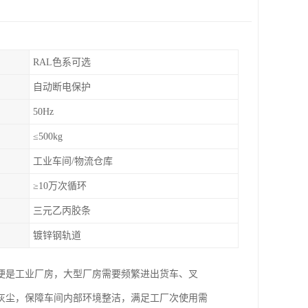
RAL色系可选
自动断电保护
50Hz
≤500kg
工业车间/物流仓库
≥10万次循环
三元乙丙胶条
镀锌钢轨道
便是工业厂房，大型厂房需要频繁进出货车、叉
灰尘，保障车间内部环境整洁，满足工厂次使用需