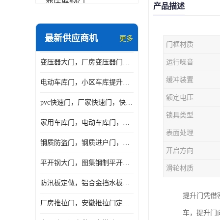
变压器钢门
产品描述
非标门
最新供应商机
更多
门框材质
钢大门
变压器大门，厂房变压器门，配电所钢大门，变压器室钢大门
运行噪音
抗爆门
缓冲装置
电动车库门，小区车库提升门，安徽提升门厂家，工业滑升门
快速门
额定电压
pvc快速门，厂家快速门，快速卷帘门，感应快速门
提升门
锁具类型
家用车库门，电动车库门，车库滑升门，车库门安装
表面处理
钢质防盗门，钢质进户门，钢质非标门厂家
开启方向
平开钢大门，图集钢制平开门，厂房平开大门
滑轮材质
防汛板定做，铝合金挡水板门，地库挡水板
提升门凭借
厂房推拉门，安徽推拉门定做，夹芯板平移大门
车，提升门