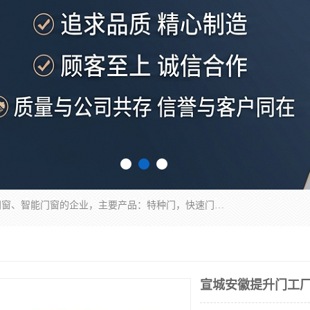
安徽奇道智能门业有限公司是一家专业生产各种门窗、智能门窗的企业，主要产品：特种门，快速门，医用门，提升门，钢木门，智能道闸，钢大门，平移门，卷帘门，保温门，钢制自由门，防火门等，欢迎前来咨询采购。
宣城安徽提升门工