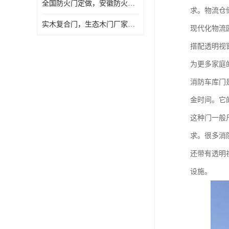
全国防火门定做，安徽防火门批发，防火门价格
求。物流仓
实木复合门，生态木门厂家，免漆门定做，安徽木门厂家直销
现代化物流
搭配透明视
为更多家庭
消防车库门
金时间。它
这种门一般
求。很多消
还带有透明
设施。