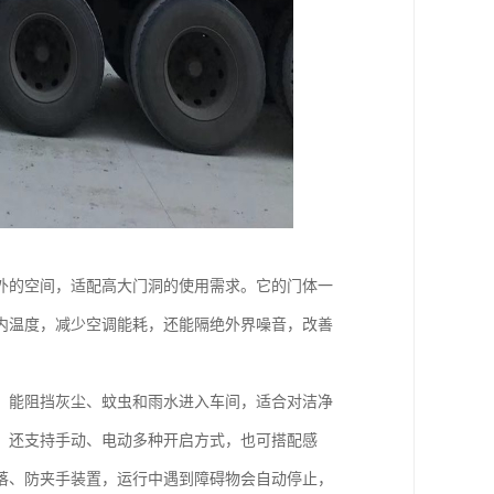
外的空间，适配高大门洞的使用需求。它的门体一
内温度，减少空调能耗，还能隔绝外界噪音，改善
，能阻挡灰尘、蚊虫和雨水进入车间，适合对洁净
，还支持手动、电动多种开启方式，也可搭配感
落、防夹手装置，运行中遇到障碍物会自动停止，