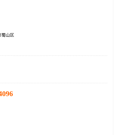
市蜀山区
4096