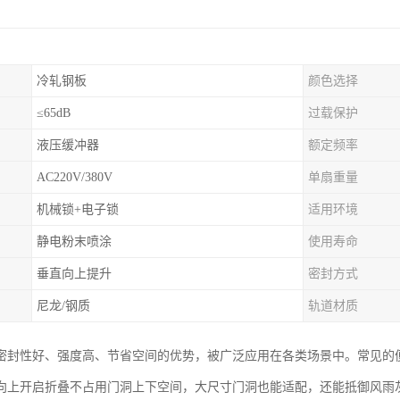
冷轧钢板
颜色选择
≤65dB
过载保护
液压缓冲器
额定频率
AC220V/380V
单扇重量
机械锁+电子锁
适用环境
静电粉末喷涂
使用寿命
垂直向上提升
密封方式
尼龙/钢质
轨道材质
密封性好、强度高、节省空间的优势，被广泛应用在各类场景中。常见的
向上开启折叠不占用门洞上下空间，大尺寸门洞也能适配，还能抵御风雨