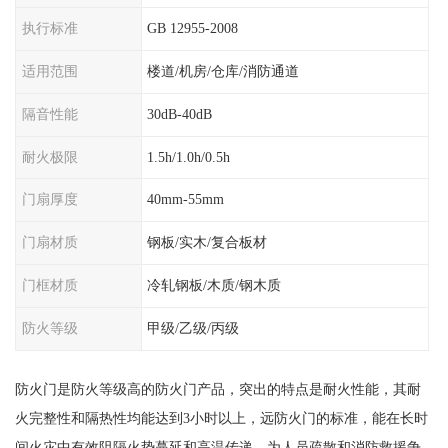
执行标准
GB 12955-2008
适用范围
楼道/机房/仓库/消防通道
隔音性能
30dB-40dB
耐火极限
1.5h/1.0h/0.5h
门扇厚度
40mm-55mm
门扇材质
钢板/实木/复合板材
门框材质
冷轧钢板/木质/钢木质
防火等级
甲级/乙级/丙级
防火门是防火等级高的防火门产品，突出的特点是耐火性能，其耐
火完整性和隔热性均能达到3小时以上，远防火门的标准，能在长时
间火灾中有效阻隔火势蔓延和高温传递，为人员疏散和消防救援争