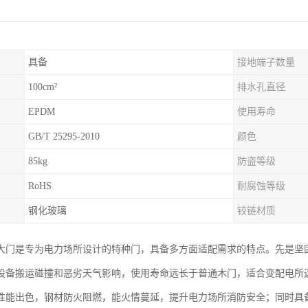
具备
接地端子数量
100cm²
排水孔直径
EPDM
使用寿命
GB/T 25295-2010
颜色
85kg
防盗等级
RoHS
耐腐蚀等级
钢化玻璃
铰链材质
大门是专为电力场所设计的特种门，具备多方面适配需求的特点。先是坚
设备搬运碰撞和恶劣天气影响，使用寿命远长于普通木门，适合变配电所
性能出色，钢材防火阻燃，能火情蔓延，提升电力场所消防安全；同时具