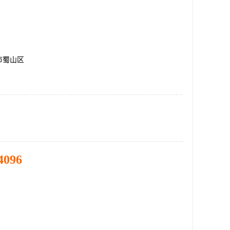
市蜀山区
4096