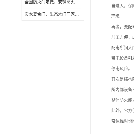
全国防火门定做，安徽防火门批发，防火门价格
自进入，保
实木复合门，生态木门厂家，免漆门定做，安徽木门厂家直销
环境。
再者，变配
加工方便，
配电所钢大
带电设备引
停电风险。
其次是结构
所内部设备
整体防火能
此外，它方
常运维时也