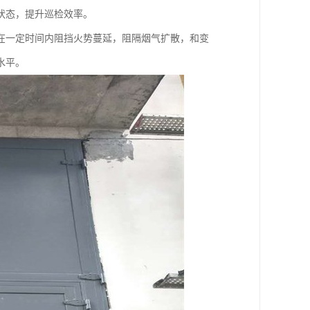
状态，提升巡检效率。
在一定时间内阻挡火势蔓延，阻隔烟气扩散，和变
水平。