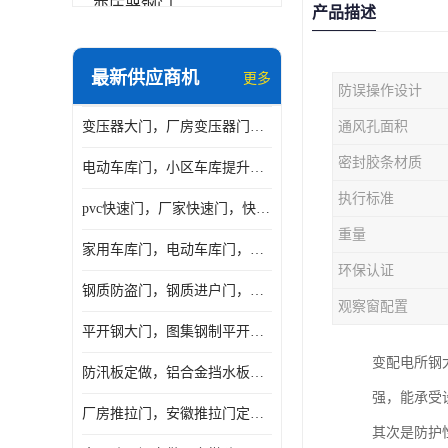
变压器钢门
产品描述
非标门
最新供应商机
更多
防误操作设计
钢大门
变压器大门，厂房变压器门，配电所钢大门，变压器室钢大门
通风孔面积
抗爆门
密封胶条材质
电动车库门，小区车库提升门，安徽提升门厂家，工业滑升门
快速门
执行标准
pvc快速门，厂家快速门，快速卷帘门，感应快速门
提升门
重量
家用车库门，电动车库门，车库滑升门，车库门安装
环保认证
钢质防盗门，钢质进户门，钢质非标门厂家
观察窗配置
平开钢大门，图集钢制平开门，厂房平开大门
变配电所钢
防汛板定做，铝合金挡水板门，地库挡水板
强，能承受
厂房推拉门，安徽推拉门定做，夹芯板平移大门
其次是防护