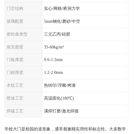
门芯结构
实心/网格/桥洞力学
玻璃配置
5mm钢化/磨砂/中空
密封条类型
三元乙丙/硅胶
填充密度
35-60kg/m³
门板厚度
0.6-1.2mm
门框厚度
1.2-2.0mm
木纹工艺
热转印/浮雕/烤漆
喷涂工艺
高温固化(180℃)
焊接工艺
满焊打磨/激光焊接
学校大门是校园的道形象，通常都兼顾实用性和标志性。大多数学