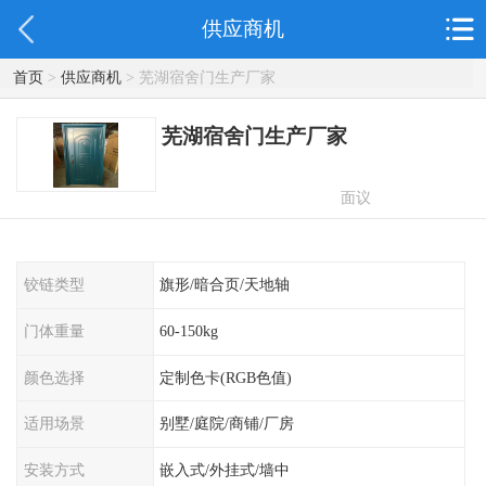
供应商机
首页
>
供应商机
> 芜湖宿舍门生产厂家
芜湖宿舍门生产厂家
面议
铰链类型
旗形/暗合页/天地轴
门体重量
60-150kg
颜色选择
定制色卡(RGB色值)
适用场景
别墅/庭院/商铺/厂房
安装方式
嵌入式/外挂式/墙中