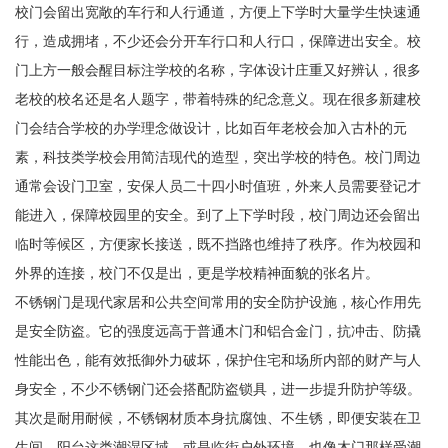
校门会留出宽敞的车行和人行通道，方便上下学时大量学生快速通
行，造成拥堵，不少还会分开车行口和人行口，保障进出安全。校
门上方一般会醒目标注学校的名称，字体设计庄重又好辨认，很多
老校的校名还是名人题字，带着特殊的纪念意义。现在很多新建校
门会结合学校的办学理念做设计，比如百年老校会加入古朴的元
素，科技类学校会用简洁现代的造型，突出学校的特色。校门周边
通常会设门卫室，安保人员二十四小时值班，外来人员需要登记才
能进入，保障校园里的安全。到了上下学时段，校门周边还会留出
临时等候区，方便家长接送，既不挡路也维持了秩序。作为校园和
外界的连接，校门不仅是出，更是学校精神面貌的张名片。
不锈钢门是现代家居和公共空间常用的安全防护设施，核心作用先
是安全防盗。它的强度远高于普通木门和铝合金门，抗冲击、防撬
性能出色，能有效抵御外力破坏，保护住宅和场所内部的财产与人
身安全，不少不锈钢门还会搭配防盗锁具，进一步提升防护等级。
其次是耐用耐候，不锈钢材质本身抗腐蚀、不生锈，即便安装在卫
生间、阳台这类潮湿区域，或是临街户外环境，也像木门那样受潮