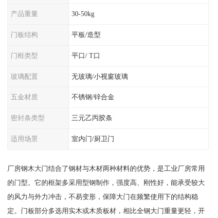
产品重量
30-50kg
门板结构
平板/造型
门框类型
平口/ T口
玻璃配置
无玻璃/小视窗玻璃
五金材质
不锈钢/锌合金
密封条类型
三元乙丙胶条
适用场景
室内门/厨卫门
厂房钢木大门结合了钢材与木材两种材料的优势，是工业厂房常用
的门型。它的框架多采用型钢制作，强度高、刚性好，能承受较大
的风力与外力冲击，不易变形，保障大门在频繁使用下的结构稳
定。门板部分多选用实木或木质板材，相比全钢大门重量更轻，开