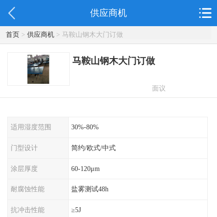
供应商机
首页
>
供应商机
> 马鞍山钢木大门订做
马鞍山钢木大门订做
面议
适用湿度范围
30%-80%
门型设计
简约/欧式/中式
涂层厚度
60-120μm
耐腐蚀性能
盐雾测试48h
抗冲击性能
≥5J