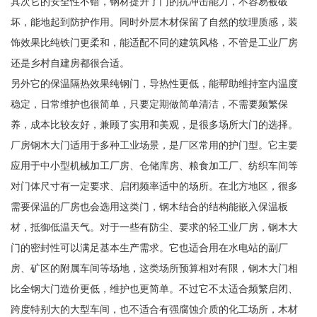
其次它的安全性不错，钢材提升了门的抗冲击能力，不容易被破
坏，能地起到防护作用。同时外层木材保留了自然的纹理质感，装
饰效果比纯铁门更柔和，能适配不同的建筑风格，不管是工业厂房
还是乡村自建房都很合适。
另外它的保温隔热效果纯钢门，导热性更低，能帮助维持室内温度
稳定，日常维护也很简单，只要定期做简单清洁，不需要频繁保
养，成本比较友好，兼顾了实用和美观，是很多场所大门的选择。
厂房钢木大门适用于多种工业场景，是厂区常用的护门型。它主要
应用于中小型机械加工厂房、仓储库房、粮食加工厂、纺织车间等
对门体尺寸有一定要求、启闭频率适中的场所。在北方地区，很多
需要保温的厂房也会选用这类门，钢木结合的结构能嵌入保温板
材，抵御低温天气。对于一些有防尘、要求的轻工业厂房，钢木大
门的密封性可以满足基本生产需求。它也适合用在水电站的副厂
房、矿区的附属车间等场地，这类场所预算相对有限，钢木大门相
比全钢大门造价更低，维护也更简单。不过它不太适合频繁启闭、
跨度特别大的大型车间，也不适合有强腐蚀介质的化工场所，木材