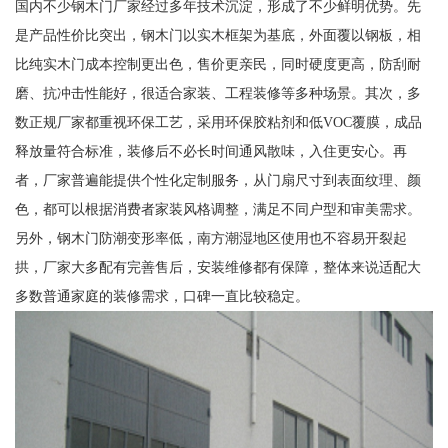
国内不少钢木门厂家经过多年技术沉淀，形成了不少鲜明优势。先
是产品性价比突出，钢木门以实木框架为基底，外面覆以钢板，相
比纯实木门成本控制更出色，售价更亲民，同时硬度更高，防刮耐
磨、抗冲击性能好，很适合家装、工程装修等多种场景。其次，多
数正规厂家都重视环保工艺，采用环保胶粘剂和低VOC覆膜，成品
释放量符合标准，装修后不必长时间通风散味，入住更安心。再
者，厂家普遍能提供个性化定制服务，从门扇尺寸到表面纹理、颜
色，都可以根据消费者家装风格调整，满足不同户型和审美需求。
另外，钢木门防潮变形率低，南方潮湿地区使用也不容易开裂起
拱，厂家大多配有完善售后，安装维修都有保障，整体来说适配大
多数普通家庭的装修需求，口碑一直比较稳定。