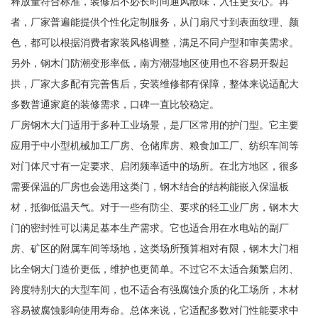
释放量符合标准，装修后不必长时间通风散味，入住更安心。再
者，厂家普遍能提供个性化定制服务，从门扇尺寸到表面纹理、颜
色，都可以根据消费者家装风格调整，满足不同户型和审美需求。
另外，钢木门防潮变形率低，南方潮湿地区使用也不容易开裂起
拱，厂家大多配有完善售后，安装维修都有保障，整体来说适配大
多数普通家庭的装修需求，口碑一直比较稳定。
厂房钢木大门适用于多种工业场景，是厂区常用的护门型。它主要
应用于中小型机械加工厂房、仓储库房、粮食加工厂、纺织车间等
对门体尺寸有一定要求、启闭频率适中的场所。在北方地区，很多
需要保温的厂房也会选用这类门，钢木结合的结构能嵌入保温板
材，抵御低温天气。对于一些有防尘、要求的轻工业厂房，钢木大
门的密封性可以满足基本生产需求。它也适合用在水电站的副厂
房、矿区的附属车间等场地，这类场所预算相对有限，钢木大门相
比全钢大门造价更低，维护也更简单。不过它不太适合频繁启闭、
跨度特别大的大型车间，也不适合有强腐蚀介质的化工场所，木材
容易被腐蚀影响使用寿命。总体来说，它适配多数对门性能要求中