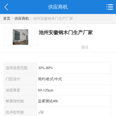
供应商机
首页
>
供应商机
> 池州安徽钢木门生产厂家
池州安徽钢木门生产厂家
面议
适用湿度范围
30%-80%
门型设计
简约/欧式/中式
涂层厚度
60-120μm
耐腐蚀性能
盐雾测试48h
抗冲击性能
≥5J