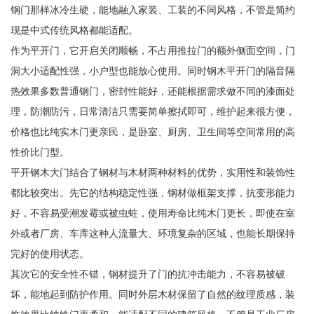
钢门那样冰冷生硬，能地融入家装、工装的不同风格，不管是简约
现是中式传统风格都能适配。
作为平开门，它开启关闭顺畅，不占用推拉门的额外侧面空间，门
洞大小适配性强，小户型也能放心使用。同时钢木平开门的隔音隔
热效果多数普通钢门，密封性能好，还能根据需求做不同的漆面处
理，防潮防污，日常清洁只需要简单擦拭即可，维护起来很方便，
价格也比纯实木门更亲民，是卧室、厨房、卫生间等空间常用的高
性价比门型。
平开钢木大门结合了钢材与木材两种材料的优势，实用性和装饰性
都比较突出。先它的结构稳定性强，钢材做框架支撑，抗变形能力
好，不容易受潮发霉或被虫蛀，使用寿命比纯木门更长，即使在室
外或者厂房、车库这种人流量大、环境复杂的区域，也能长期保持
完好的使用状态。
其次它的安全性不错，钢材提升了门的抗冲击能力，不容易被破
坏，能地起到防护作用。同时外层木材保留了自然的纹理质感，装