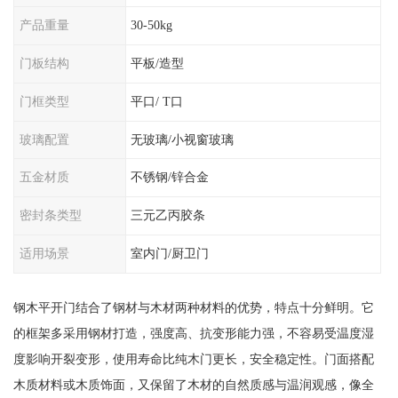
产品重量
30-50kg
门板结构
平板/造型
门框类型
平口/ T口
玻璃配置
无玻璃/小视窗玻璃
五金材质
不锈钢/锌合金
密封条类型
三元乙丙胶条
适用场景
室内门/厨卫门
钢木平开门结合了钢材与木材两种材料的优势，特点十分鲜明。它
的框架多采用钢材打造，强度高、抗变形能力强，不容易受温度湿
度影响开裂变形，使用寿命比纯木门更长，安全稳定性。门面搭配
木质材料或木质饰面，又保留了木材的自然质感与温润观感，像全