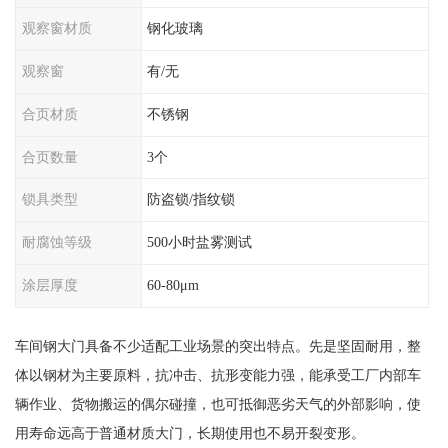
观察窗材质
钢化玻璃
观察窗
有/无
合页材质
不锈钢
合页数量
3个
锁具类型
防盗锁/指纹锁
耐腐蚀等级
500小时盐雾测试
涂层厚度
60-80μm
车间钢大门具备不少适配工业场景的突出特点。先是坚固耐用，整
体以钢材为主要原料，抗冲击、抗形变能力强，能承受工厂内部车
辆作业、货物搬运的偶尔碰撞，也可抵御恶劣天气的外部影响，使
用寿命远高于普通材质大门，长期使用也不易开裂变形。